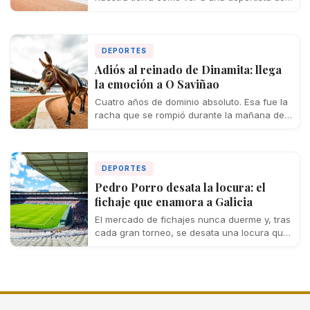
casa codeándose con las mejores del…
DEPORTES
Adiós al reinado de Dinamita: llega
la emoción a O Saviñao
Cuatro años de dominio absoluto. Esa fue la
racha que se rompió durante la mañana de
este martes en la…
DEPORTES
Pedro Porro desata la locura: el
fichaje que enamora a Galicia
El mercado de fichajes nunca duerme y, tras
cada gran torneo, se desata una locura que
se extiende por toda…