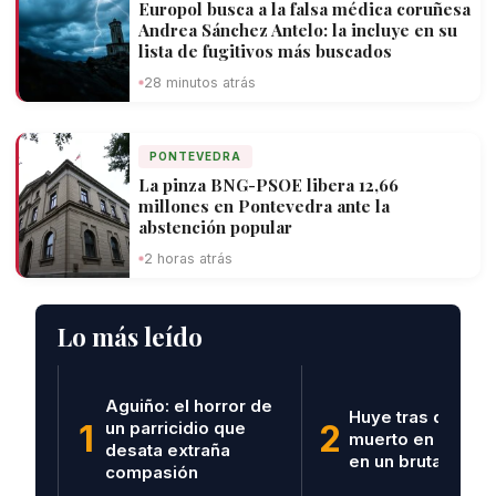
Europol busca a la falsa médica coruñesa
Andrea Sánchez Antelo: la incluye en su
lista de fugitivos más buscados
28 minutos atrás
PONTEVEDRA
La pinza BNG-PSOE libera 12,66
millones en Pontevedra ante la
abstención popular
2 horas atrás
Lo más leído
Aguiño: el horror de
Huye tras dejar u
1
un parricidio que
2
muerto en Vilagar
desata extraña
en un brutal acci
compasión