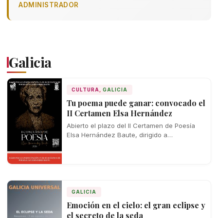
ADMINISTRADOR
Galicia
CULTURA
,
GALICIA
Tu poema puede ganar: convocado el
II Certamen Elsa Hernández
Abierto el plazo del II Certamen de Poesía
Elsa Hernández Baute, dirigido a
hispanohablantes con premios de hasta 500
euros…
GALICIA
Emoción en el cielo: el gran eclipse y
el secreto de la seda