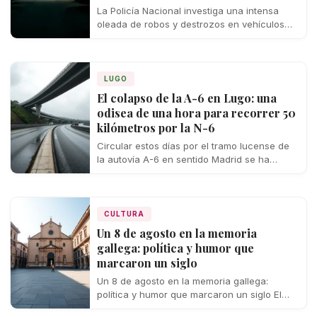
La Policía Nacional investiga una intensa
oleada de robos y destrozos en vehículos
que ha sembrado la inquietud entre los…
LUGO
El colapso de la A-6 en Lugo: una
odisea de una hora para recorrer 50
kilómetros por la N-6
Circular estos días por el tramo lucense de
la autovía A-6 en sentido Madrid se ha
convertido en un auténtico…
CULTURA
Un 8 de agosto en la memoria
gallega: política y humor que
marcaron un siglo
Un 8 de agosto en la memoria gallega:
política y humor que marcaron un siglo El
calendario esconde, en cada…