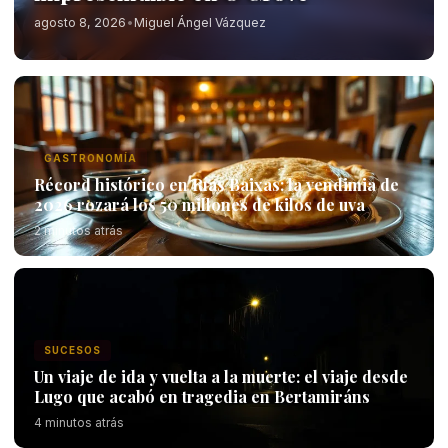
agosto 8, 2026
•
Miguel Ángel Vázquez
GASTRONOMÍA
Récord histórico en Rías Baixas: la vendimia de
2026 rozará los 50 millones de kilos de uva
2 minutos atrás
SUCESOS
Un viaje de ida y vuelta a la muerte: el viaje desde
Lugo que acabó en tragedia en Bertamiráns
4 minutos atrás