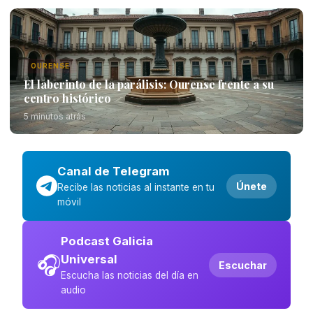
OURENSE
El laberinto de la parálisis: Ourense frente a su
centro histórico
5 minutos atrás
Canal de Telegram
Únete
Recibe las noticias al instante en tu
móvil
Podcast Galicia
🎧
Universal
Escuchar
Escucha las noticias del día en
audio