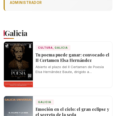
ADMINISTRADOR
Galicia
CULTURA
,
GALICIA
Tu poema puede ganar: convocado el
II Certamen Elsa Hernández
Abierto el plazo del II Certamen de Poesía
Elsa Hernández Baute, dirigido a
hispanohablantes con premios de hasta 500
euros…
GALICIA
Emoción en el cielo: el gran eclipse y
el secreto de la seda