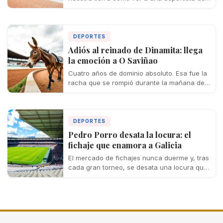
casa codeándose con las mejores del…
DEPORTES
Adiós al reinado de Dinamita: llega
la emoción a O Saviñao
Cuatro años de dominio absoluto. Esa fue la
racha que se rompió durante la mañana de
este martes en la…
DEPORTES
Pedro Porro desata la locura: el
fichaje que enamora a Galicia
El mercado de fichajes nunca duerme y, tras
cada gran torneo, se desata una locura que
se extiende por toda…