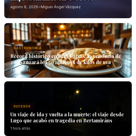
agosto 8, 2026
•
Miguel Ángel Vázquez
GASTRONOMÍA
Récord histórico en Rías Baixas: la vendimia de
2026 rozará los 50 millones de kilos de uva
1 hora atrás
SUCESOS
Un viaje de ida y vuelta a la muerte: el viaje desde
Lugo que acabó en tragedia en Bertamiráns
1 hora atrás