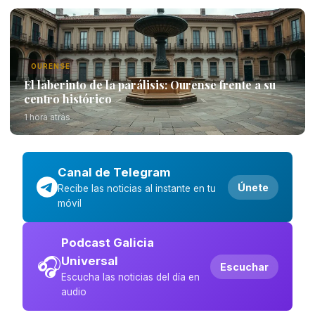
OURENSE
El laberinto de la parálisis: Ourense frente a su
centro histórico
1 hora atrás
Canal de Telegram
Únete
Recibe las noticias al instante en tu
móvil
Podcast Galicia
🎧
Universal
Escuchar
Escucha las noticias del día en
audio