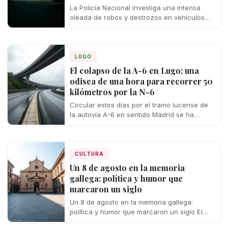
La Policía Nacional investiga una intensa
oleada de robos y destrozos en vehículos
que ha sembrado la inquietud entre los…
LUGO
El colapso de la A-6 en Lugo: una
odisea de una hora para recorrer 50
kilómetros por la N-6
Circular estos días por el tramo lucense de
la autovía A-6 en sentido Madrid se ha
convertido en un auténtico…
CULTURA
Un 8 de agosto en la memoria
gallega: política y humor que
marcaron un siglo
Un 8 de agosto en la memoria gallega:
política y humor que marcaron un siglo El
calendario esconde, en cada…