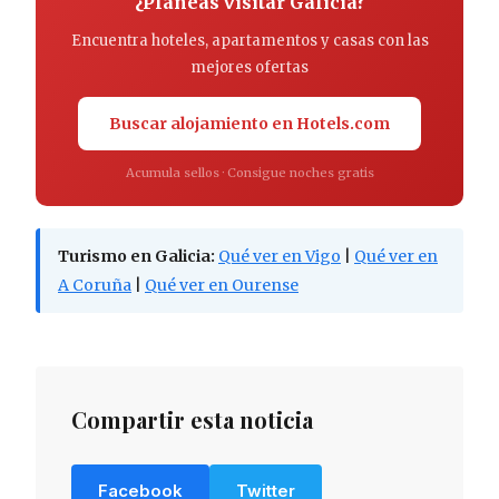
¿Planeas visitar Galicia?
Encuentra hoteles, apartamentos y casas con las
mejores ofertas
Buscar alojamiento en Hotels.com
Acumula sellos · Consigue noches gratis
Turismo en Galicia:
Qué ver en Vigo
|
Qué ver en
A Coruña
|
Qué ver en Ourense
Compartir esta noticia
Facebook
Twitter