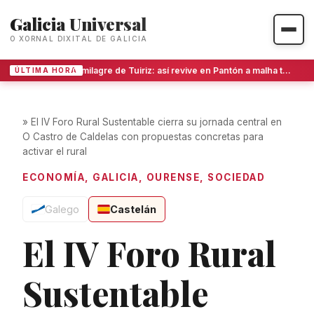
Galicia Universal
O XORNAL DIXITAL DE GALICIA
O milagre de Tuiriz: así revive en Pantón a malha tradicional con maquinaria centenaria
ÚLTIMA HORA
»
El IV Foro Rural Sustentable cierra su jornada central en
O Castro de Caldelas con propuestas concretas para
activar el rural
ECONOMÍA
,
GALICIA
,
OURENSE
,
SOCIEDAD
Galego
Castelán
El IV Foro Rural
Sustentable