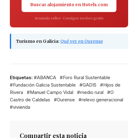
Buscar alojamiento en Hotels.com
Acumula sellos · Consigue noches gratis
Turismo en Galicia:
Qué ver en Ourense
Etiquetas:
#
ABANCA
#
Foro Rural Sustentable
#
Fundación Galicia Sustentable
#
GADIS
#
Hijos de
Rivera
#
Manuel Campo Vidal
#
medio rural
#
O
Castro de Caldelas
#
Ourense
#
relevo generacional
#
vivienda
Compartir esta noticia