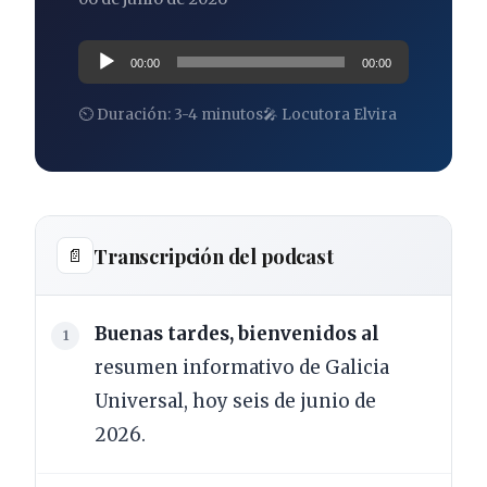
Reproductor
00:00
00:00
de
⏲ Duración: 3-4 minutos
🎤 Locutora Elvira
audio
Transcripción del podcast
📄
Buenas tardes, bienvenidos al
resumen informativo de Galicia
Universal, hoy seis de junio de
2026.