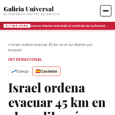
Galicia Universal
EL PERIÓDICO DIGITAL DE GALICIA
Ourense intenta rescindir el contrato de la Avenida de Portugal tras años de bloqueo
ÚLTIMA HORA
»
Israel ordena evacuar 45 km en el sur libanés por
invasión
INTERNACIONAL
Galego
Castelán
Israel ordena
evacuar 45 km en