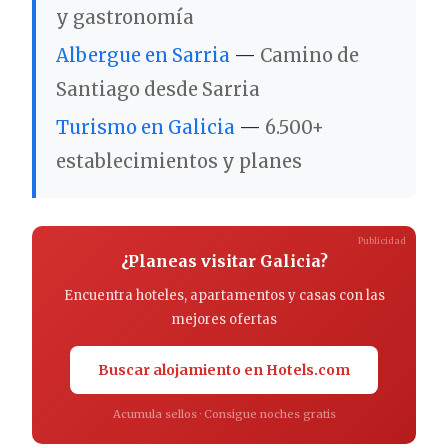
y gastronomía
Albergue en Sarria
—
Camino de
Santiago desde Sarria
Turismo en Galicia
—
6.500+
establecimientos y planes
Publicidad
¿Planeas visitar Galicia?
Encuentra hoteles, apartamentos y casas con las
mejores ofertas
Buscar alojamiento en Hotels.com
Acumula sellos · Consigue noches gratis