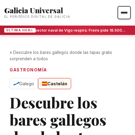
Galicia Universal
EL PERIÓDICO DIGITAL DE GALICIA
El sector naval de Vigo respira: Freire pide 18.500 metros más en San Gregorio ante la avalancha de trabajo
ÚLTIMA HORA
»
Descubre los bares gallegos donde las tapas gratis
sorprenden a todos
GASTRONOMÍA
Galego
Castelán
Descubre los
bares gallegos