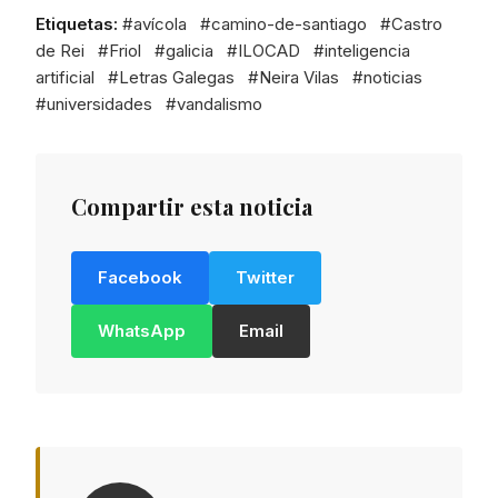
Etiquetas:
#
avícola
#
camino-de-santiago
#
Castro
de Rei
#
Friol
#
galicia
#
ILOCAD
#
inteligencia
artificial
#
Letras Galegas
#
Neira Vilas
#
noticias
#
universidades
#
vandalismo
Compartir esta noticia
Facebook
Twitter
WhatsApp
Email