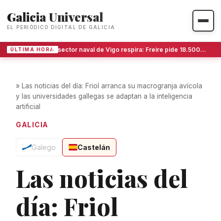
Galicia Universal
EL PERIÓDICO DIGITAL DE GALICIA
El sector naval de Vigo respira: Freire pide 18.500 metros más en San Gregorio ante la avalancha de trabajo
ÚLTIMA HORA
»
Las noticias del día: Friol arranca su macrogranja avícola
y las universidades gallegas se adaptan a la inteligencia
artificial
GALICIA
Galego
Castelán
Las noticias del
día: Friol