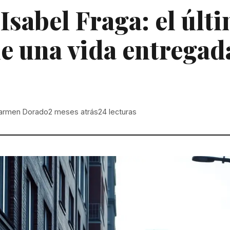
Isabel Fraga: el últ
de una vida entregada
s
armen Dorado
2 meses atrás
24
lecturas