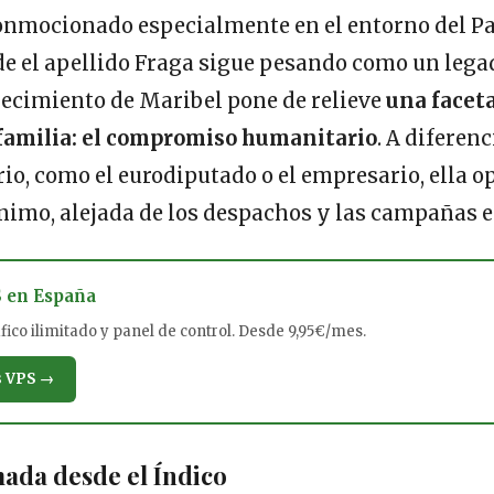
conmocionado especialmente en el entorno del P
de el apellido Fraga sigue pesando como un lega
lecimiento de Maribel pone de relieve
una facet
 familia: el compromiso humanitario
. A diferenc
o, como el eurodiputado o el empresario, ella o
nimo, alejada de los despachos y las campañas e
S en España
ico ilimitado y panel de control. Desde 9,95€/mes.
s VPS →
mada desde el Índico