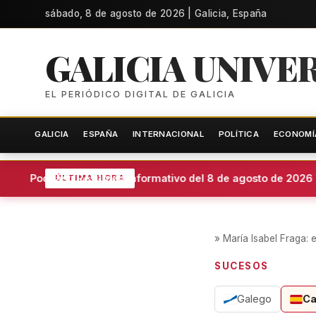
sábado, 8 de agosto de 2026 | Galicia, España
GALICIA UNIVE
EL PERIÓDICO DIGITAL DE GALICIA
GALICIA
ESPAÑA
INTERNACIONAL
POLÍTICA
ECONOMÍ
Podcast: Resumen informativo del 8 de agosto de 2026
ÚLTIMA HORA
»
María Isabel Fraga: 
SUCESOS
Galego
Ca