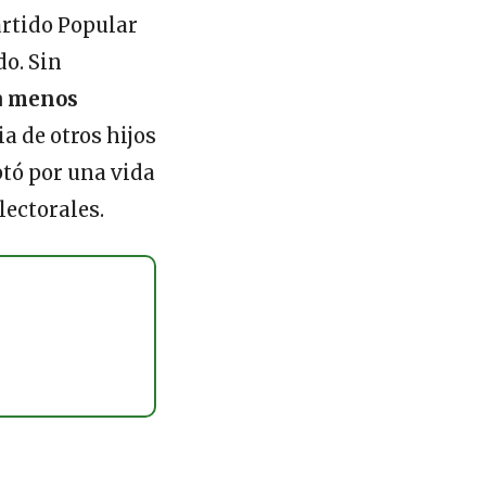
artido Popular
do. Sin
a menos
ia de otros hijos
ptó por una vida
lectorales.