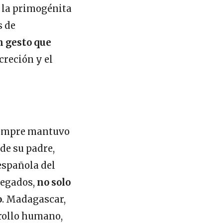
e la primogénita
s de
 gesto que
screción y el
siempre mantuvo
 de su padre,
 española del
legados,
no solo
o
. Madagascar,
rrollo humano,