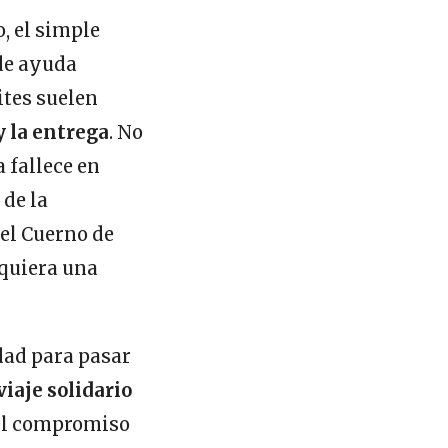
, el simple
de ayuda
ites suelen
y la entrega
. No
 fallece en
 de la
 el Cuerno de
dquiera una
dad para pasar
iaje solidario
 el compromiso