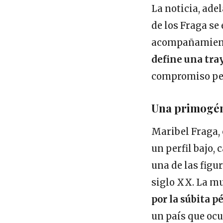
La noticia, ade
de los Fraga se
acompañamiento
define una tray
compromiso per
Una primogéni
Maribel Fraga,
un perfil bajo, 
una de las figu
siglo XX. La mu
por la súbita p
un país que ocu