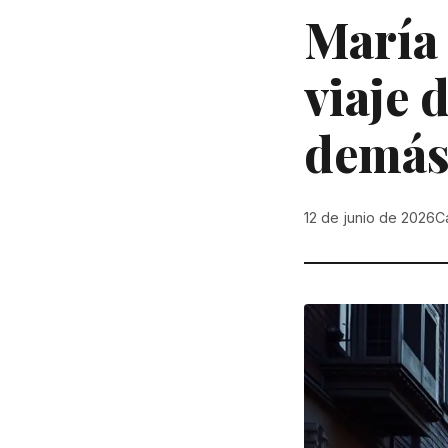
María 
viaje 
demá
12 de junio de 2026
C