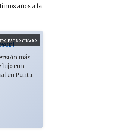
ltimos años a la
IDO PATROCINADO
esort
versión más
e lujo con
ual en Punta