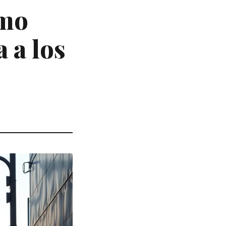
imo
 a los