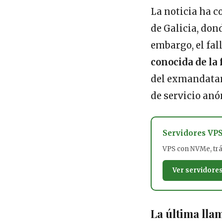
La noticia ha 
de Galicia, don
embargo, el fal
conocida de la
del exmandatari
de servicio anó
Servidores VP
VPS con NVMe, tráf
Ver servidore
La última lla