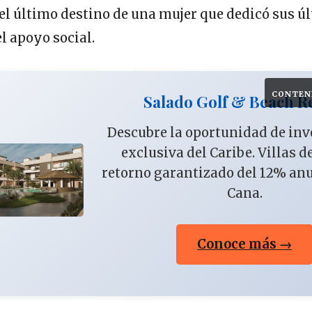
 el último destino de una mujer que dedicó sus ú
l apoyo social.
CONTEN
Salado Golf & Beach R
Descubre la oportunidad de in
exclusiva del Caribe. Villas d
retorno garantizado del 12% an
Cana.
Conoce más →