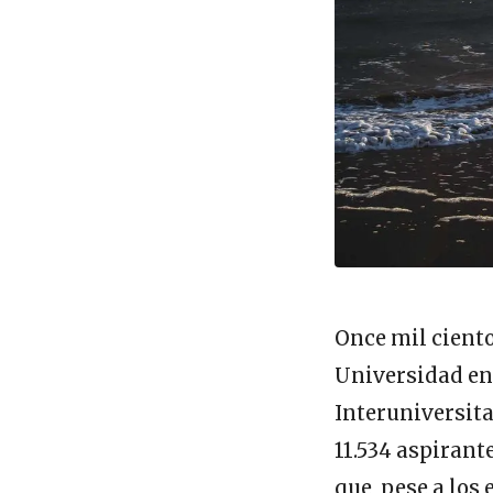
Once mil ciento
Universidad en 
Interuniversita
11.534 aspirant
que, pese a los