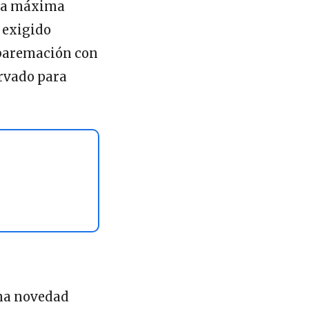
 la máxima
 exigido
 baremación con
rvado para
una novedad