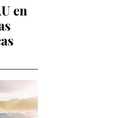
AU en
as
cas