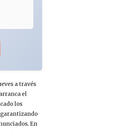
ueves a través
 arranca el
icado los
, garantizando
enunciados. En