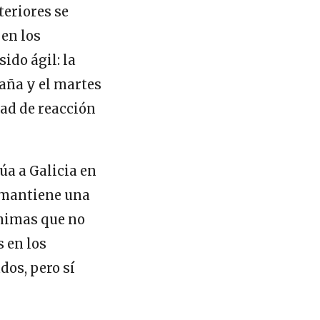
teriores se
en los
ido ágil: la
paña y el martes
dad de reacción
túa a Galicia en
 mantiene una
ínimas que no
s en los
os, pero sí