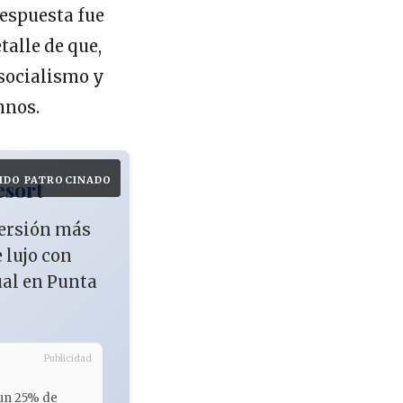
respuesta fue
talle de que,
socialismo y
mnos.
IDO PATROCINADO
esort
versión más
e lujo con
ual en Punta
Publicidad
 un 25% de