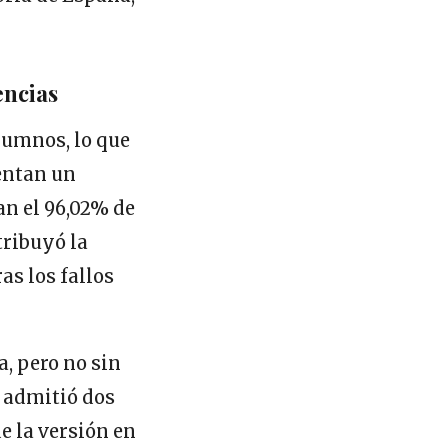
encias
alumnos, lo que
entan un
n el 96,02% de
tribuyó la
ras los fallos
, pero no sin
n admitió dos
e la versión en