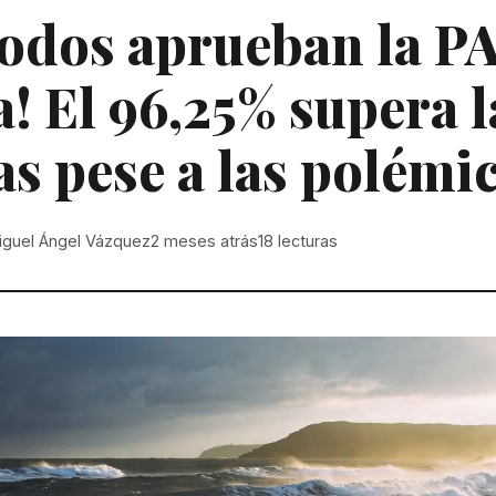
todos aprueban la P
a! El 96,25% supera l
s pese a las polémi
iguel Ángel Vázquez
2 meses atrás
18
lecturas