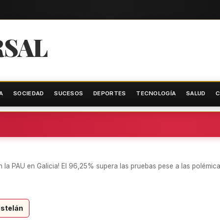
RSAL
A
SOCIEDAD
SUCESOS
DEPORTES
TECNOLOGÍA
SALUD
C
n la PAU en Galicia! El 96,25% supera las pruebas pese a las polémic
stelán