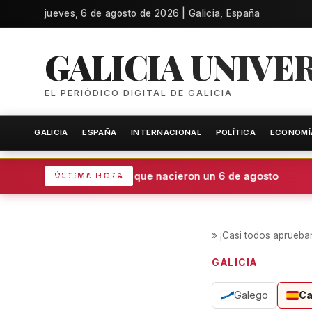
jueves, 6 de agosto de 2026 | Galicia, España
GALICIA UNIVE
EL PERIÓDICO DIGITAL DE GALICIA
GALICIA
ESPAÑA
INTERNACIONAL
POLÍTICA
ECONOMÍ
Voces de Galicia que nacieron un 6 de agosto
ÚLTIMA HORA
»
¡Casi todos aprueba
GALICIA
Galego
Ca