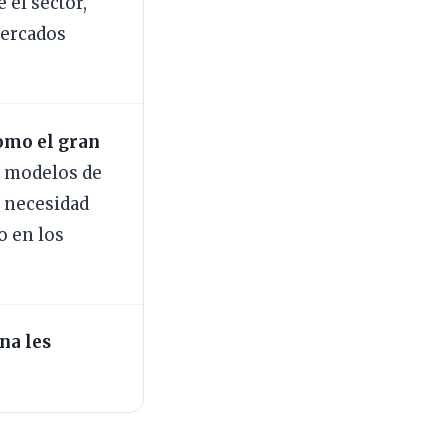
 el sector,
mercados
como el gran
ia modelos de
a necesidad
o en los
na les