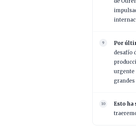
de Ouren
impulsad
internac
Por últi
desafío 
producci
urgente 
grandes 
Esto ha 
traeremo