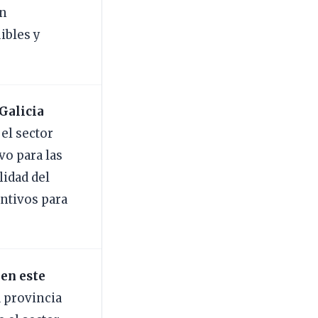
án
ibles y
Galicia
 el sector
ivo para las
idad del
entivos para
 en este
 provincia