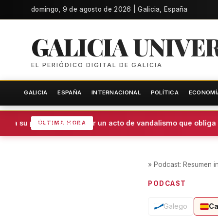
domingo, 9 de agosto de 2026 | Galicia, España
GALICIA UNIVE
EL PERIÓDICO DIGITAL DE GALICIA
GALICIA
ESPAÑA
INTERNACIONAL
POLÍTICA
ECONOMÍ
ra su piscina grande por un acto de vandalismo que obliga a u
ÚLTIMA HORA
»
Podcast: Resumen in
PODCAST
Galego
Ca