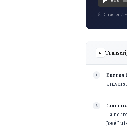
00:00
de
⏲ Duración: 3-
audio
Transcri
📄
Buenas 
Universal
Comenza
La neuro
José Lui