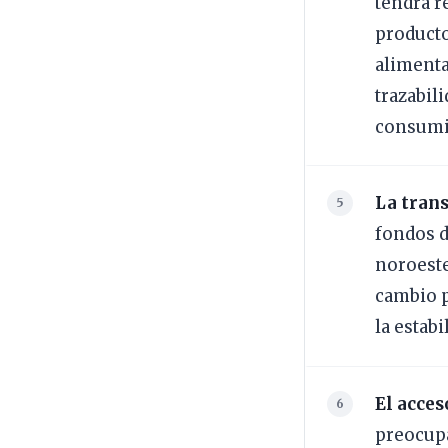
tendrá r
producto
alimenta
trazabil
consumi
La tran
fondos d
noroeste
cambio p
la estab
El acces
preocupa