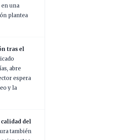
a en una
ión plantea
n tras el
ricado
as, abre
ector espera
eo y la
 calidad del
tura también