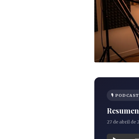
🎙 PODCAS
Resumen 
27 de abril de
Reproduct