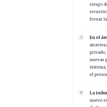
riesgo d
recurrie
frenar l
En el ám
atravies
privado, 
nuevas g
sistema,
el perso
La indus
nuevo es