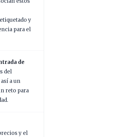
socian estos
e
etiquetado y
encia para el
ntrada de
s del
 así a un
n reto para
dad.
recios y el