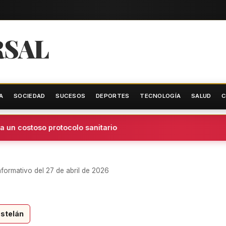
RSAL
A
SOCIEDAD
SUCESOS
DEPORTES
TECNOLOGÍA
SALUD
C
n costoso protocolo sanitario
formativo del 27 de abril de 2026
stelán