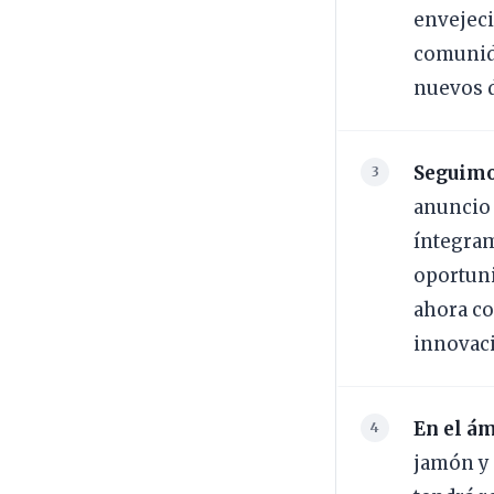
envejeci
comunida
nuevos d
Seguimos
anuncio 
íntegram
oportuni
ahora co
innovaci
En el ám
jamón y 