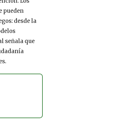
ención. Los
e pueden
gos: desde la
odelos
al señala que
iudadanía
es.