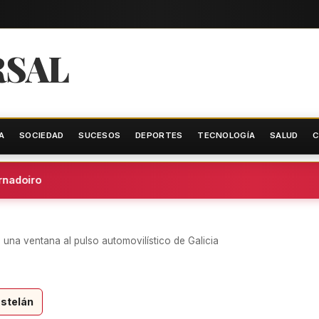
RSAL
A
SOCIEDAD
SUCESOS
DEPORTES
TECNOLOGÍA
SALUD
C
adoiro
una ventana al pulso automovilístico de Galicia
stelán