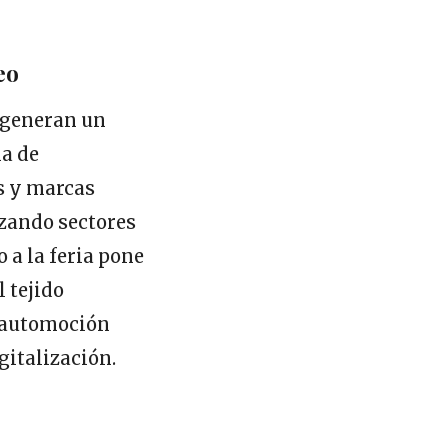
eo
 generan un
na de
s y marcas
izando sectores
 a la feria pone
l tejido
a automoción
igitalización.