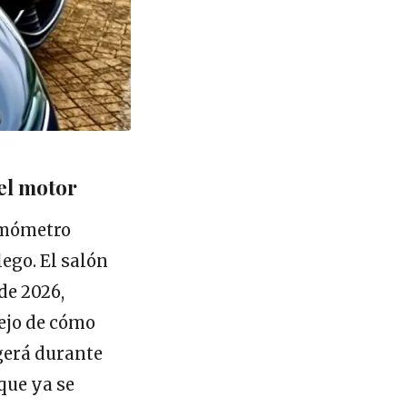
del motor
ermómetro
ego. El salón
de 2026,
lejo de cómo
gerá durante
 que ya se