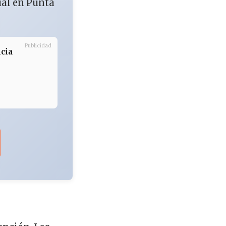
ual en Punta
Publicidad
icia