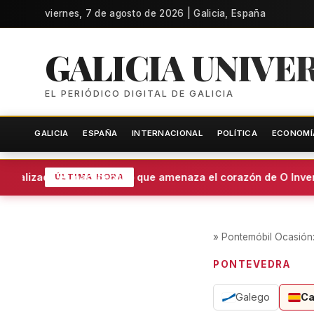
viernes, 7 de agosto de 2026 | Galicia, España
GALICIA UNIVE
EL PERIÓDICO DIGITAL DE GALICIA
GALICIA
ESPAÑA
INTERNACIONAL
POLÍTICA
ECONOMÍ
aralizado el macroeólico que amenaza el corazón de O Invern
ÚLTIMA HORA
»
Pontemóbil Ocasión: 
PONTEVEDRA
Galego
Ca