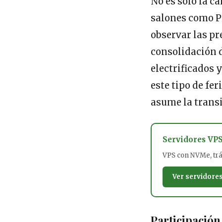
No es solo la c
salones como P
observar las pr
consolidación 
electrificados 
este tipo de fe
asume la trans
Servidores VP
VPS con NVMe, tráf
Ver servidore
Participación 