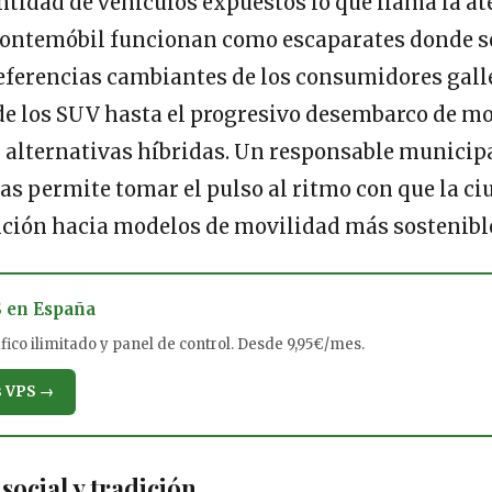
antidad de vehículos expuestos lo que llama la at
ontemóbil funcionan como escaparates donde s
eferencias cambiantes de los consumidores galle
de los SUV hasta el progresivo desembarco de m
y alternativas híbridas. Un responsable municip
rias permite tomar el pulso al ritmo con que la c
ición hacia modelos de movilidad más sostenibl
S en España
ico ilimitado y panel de control. Desde 9,95€/mes.
s VPS →
social y tradición