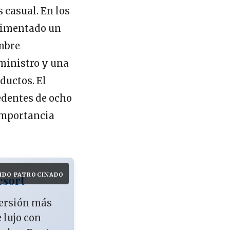
 casual. En los
rimentado un
umbre
ministro y una
ductos. El
edentes de ocho
 importancia
IDO PATROCINADO
esort
versión más
e lujo con