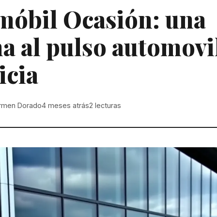
móbil Ocasión: una
a al pulso automovil
icia
rmen Dorado
4 meses atrás
2
lecturas