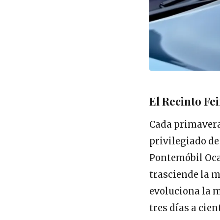
El Recinto Fe
Cada primavera
privilegiado de
Pontemóbil Ocas
trasciende la m
evoluciona la m
tres días a cien