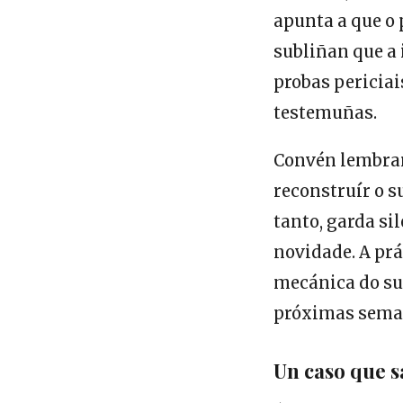
apunta a que o 
subliñan que a
probas periciai
testemuñas.
Convén lembrar
reconstruír o 
tanto, garda si
novidade. A prá
mecánica do sup
próximas sema
Un caso que s