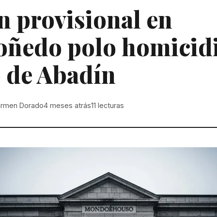
n provisional en
ñedo polo homicid
 de Abadín
rmen Dorado
4 meses atrás
11
lecturas