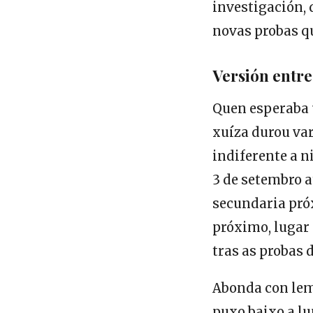
investigación, 
novas probas qu
Versión entre
Quen esperaba 
xuíza durou var
indiferente a n
3 de setembro 
secundaria próx
próximo, lugar 
tras as probas 
Abonda con lemb
puxo baixo a lu