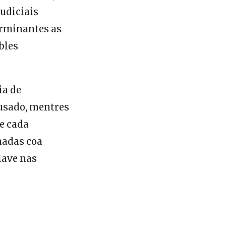
xudiciais
erminantes as
bles
ia de
cusado, mentres
de cada
nadas coa
lave nas