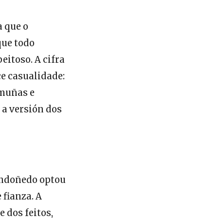
a que o
que todo
eitoso. A cifra
e casualidade:
emuñas e
 a versión dos
ondoñedo optou
 fianza. A
 dos feitos,