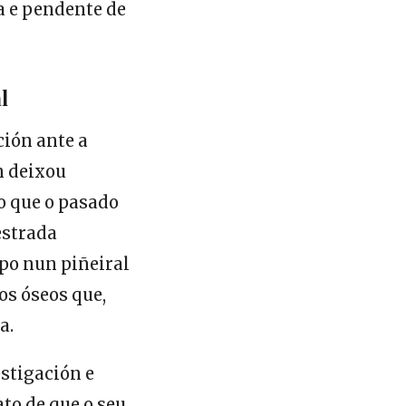
a e pendente de
l
ión ante a
on deixou
o que o pasado
estrada
rpo nun piñeiral
os óseos que,
a.
stigación e
to de que o seu