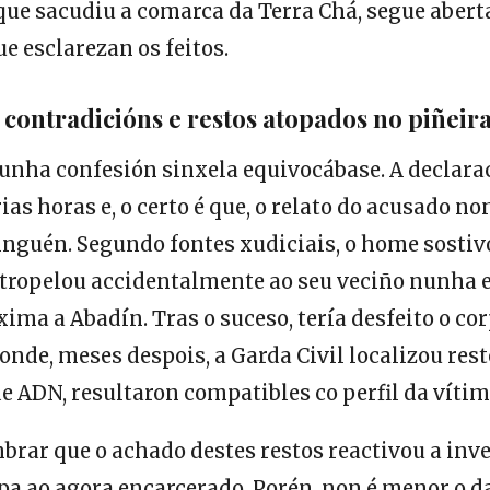
que sacudiu a comarca da Terra Chá, segue abert
e esclarezan os feitos.
 contradicións e restos atopados no piñeira
unha confesión sinxela equivocábase. A declarac
ias horas e, o certo é que, o relato do acusado n
inguén. Segundo fontes xudiciais, o home sostiv
atropelou accidentalmente ao seu veciño nunha 
ima a Abadín. Tras o suceso, tería desfeito o co
onde, meses despois, a Garda Civil localizou rest
de ADN, resultaron compatibles co perfil da vítim
rar que o achado destes restos reactivou a inve
pa ao agora encarcerado. Porén, non é menor o da