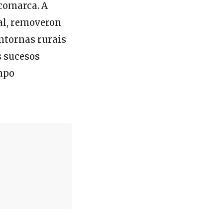
 comarca. A
ral, removeron
ntornas rurais
s sucesos
empo