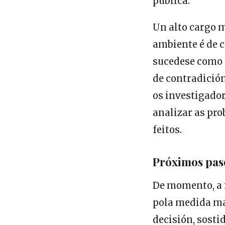
pública.
Un alto cargo m
ambiente é de c
sucedese como d
de contradición
os investigado
analizar as pro
feitos.
Próximos paso
De momento, a 
pola medida mái
decisión, sosti