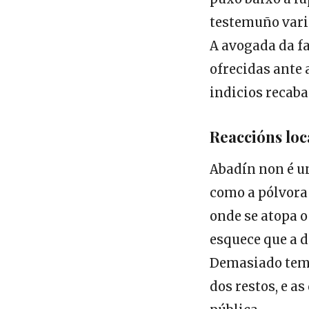
testemuño vari
A avogada da fa
ofrecidas ante 
indicios recaba
Reaccións loca
Abadín non é un
como a pólvora 
onde se atopa o
esquece que a d
Demasiado temp
dos restos, e a