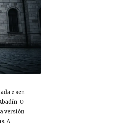
ada e sen
Abadín. O
úa versión
s. A