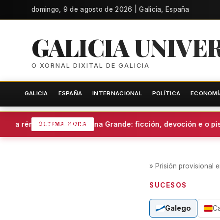
domingo, 9 de agosto de 2026 | Galicia, España
GALICIA UNIVE
O XORNAL DIXITAL DE GALICIA
GALICIA
ESPAÑA
INTERNACIONAL
POLÍTICA
ECONOMÍ
Vila réndese á súa Semana Grande: ficción, devoción e o pisto
ÚLTIMA HORA
»
Prisión provisional
SUCESOS
Galego
C