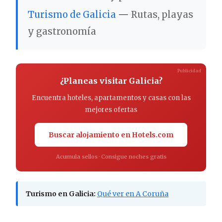
Turismo de Galicia
—
Rutas, playas
y gastronomía
Publicidad
¿Planeas visitar Galicia?
Encuentra hoteles, apartamentos y casas con las
mejores ofertas
Buscar alojamiento en Hotels.com
Acumula sellos · Consigue noches gratis
Turismo en Galicia:
Qué ver en A Coruña