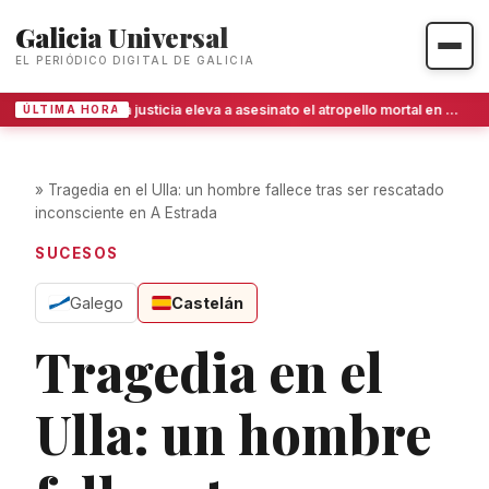
Galicia Universal
EL PERIÓDICO DIGITAL DE GALICIA
La justicia eleva a asesinato el atropello mortal en Ames al apreciar alevosía
ÚLTIMA HORA
»
Tragedia en el Ulla: un hombre fallece tras ser rescatado
inconsciente en A Estrada
SUCESOS
Galego
Castelán
Tragedia en el
Ulla: un hombre