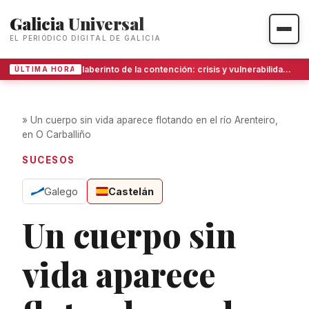
Galicia Universal
EL PERIÓDICO DIGITAL DE GALICIA
El laberinto de la contención: crisis y vulnerabilidad tras las puertas cerradas
ÚLTIMA HORA
»
Un cuerpo sin vida aparece flotando en el río Arenteiro,
en O Carballiño
SUCESOS
Galego
Castelán
Un cuerpo sin
vida aparece