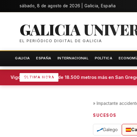
sábado, 8 de agosto de 2026 | Galicia, España
GALICIA UNIVE
EL PERIÓDICO DIGITAL DE GALICIA
GALICIA
ESPAÑA
INTERNACIONAL
POLÍTICA
ECONOMÍ
de Vigo respira: Freire pide 18.500 metros más en San Gregori
ÚLTIMA HORA
»
Impactante accident
SUCESOS
Galego
Ca