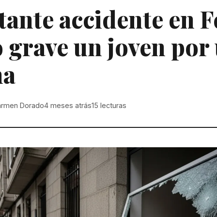
ante accidente en F
 grave un joven por
na
armen Dorado
4 meses atrás
15
lecturas