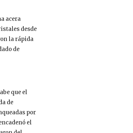
na acera
ristales desde
ron la rápida
adado de
abe que el
da de
lanqueadas por
sencadenó el
taron del