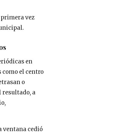
 primera vez
unicipal.
os
eriódicas en
s como el centro
etrasan o
 resultado, a
io,
la ventana cedió