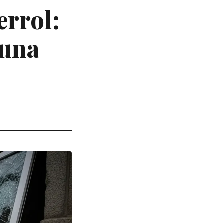
errol:
 una