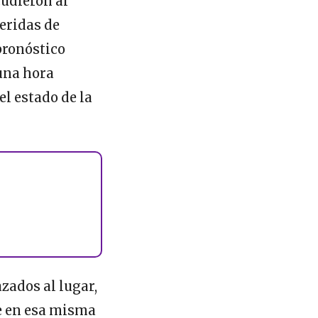
cudieron al
eridas de
pronóstico
 una hora
el estado de la
zados al lugar,
ue en esa misma