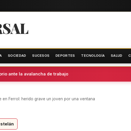
RSAL
A
SOCIEDAD
SUCESOS
DEPORTES
TECNOLOGÍA
SALUD
C
o ante la avalancha de trabajo
e en Ferrol: herido grave un joven por una ventana
stelán