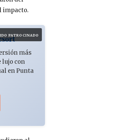
l impacto.
IDO PATROCINADO
esort
versión más
e lujo con
ual en Punta