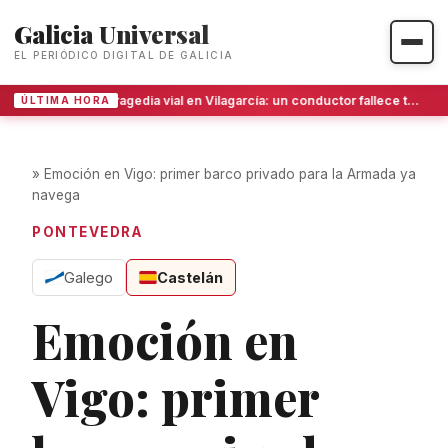
Galicia Universal
EL PERIÓDICO DIGITAL DE GALICIA
Tragedia vial en Vilagarcía: un conductor fallece tras un impacto brutal y el otro huye
ÚLTIMA HORA
»
Emoción en Vigo: primer barco privado para la Armada ya
navega
PONTEVEDRA
Galego
Castelán
Emoción en
Vigo: primer