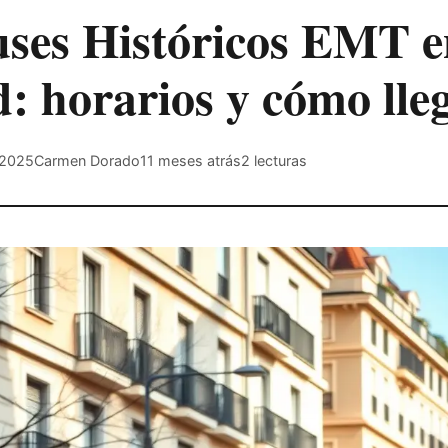
ses Históricos EMT e
: horarios y cómo lle
 2025
Carmen Dorado
11 meses atrás
2
lecturas