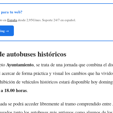
g para tu web?
uro en
España
desde 2,95€/mes. Soporte 24/7 en español.
ting →
e autobuses históricos
Ayuntamiento
opio
, se trata de una jornada que combina el di
l acercar de forma práctica y visual los cambios que ha vivid
xhibición de vehículos históricos estará disponible hoy domin
 a 18.00 horas
.
nada se podrá acceder libremente al tramo comprendido entre
egados tanto los autobuses más antiguos como algunos de los