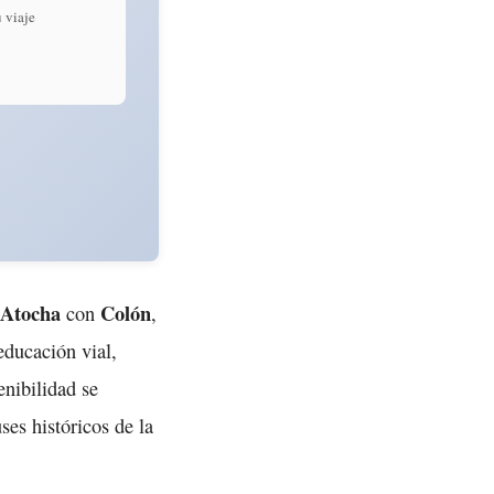
 viaje
Atocha
Colón
con
,
educación vial,
enibilidad se
ses históricos de la