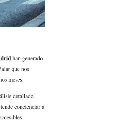
drid
han generado
ñalar que nos
imos meses.
lisis detallado.
tende concienciar a
accesibles.