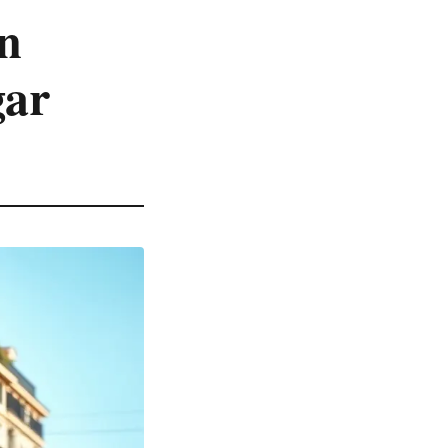
n
gar