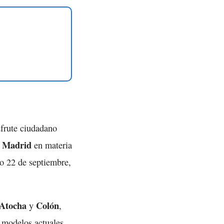
sfrute ciudadano
Madrid
o
en materia
go 22 de septiembre,
Atocha
Colón
y
,
 modelos actuales