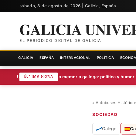
sábado, 8 de agosto de 2026 | Galicia, España
GALICIA UNIVE
EL PERIÓDICO DIGITAL DE GALICIA
GALICIA
ESPAÑA
INTERNACIONAL
POLÍTICA
ECONOM
Un 8 de agosto en la memoria gallega: política y humor q
ÚLTIMA HORA
»
Autobuses Histórico
SOCIEDAD
Galego
Ca