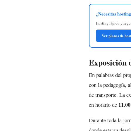
¿Necesitas hostin
Hosting rápido y seg
Ver planes de hos
Exposición d
En palabras del pr
con la pedagogía, a
de transporte. La e
11.00
en horario de
Durante toda la jor
donde estarán despl