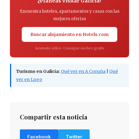
¿Planeas visitar Galicia?
Encuentra hoteles, apartamentos y casas con las
mejores ofertas
Buscar alojamiento en Hotels.com
Acumula sellos · Consigue noches gratis
Turismo en Galicia:
Qué ver en A Coruña
|
Qué
ver en Lugo
Compartir esta noticia
Facebook
Twitter