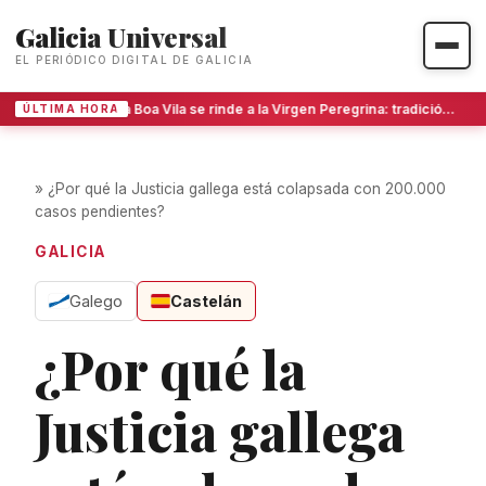
Galicia Universal
EL PERIÓDICO DIGITAL DE GALICIA
La Boa Vila se rinde a la Virgen Peregrina: tradición, devoción y la danza que une a Pontevedra
ÚLTIMA HORA
»
¿Por qué la Justicia gallega está colapsada con 200.000
casos pendientes?
GALICIA
Galego
Castelán
¿Por qué la
Justicia gallega