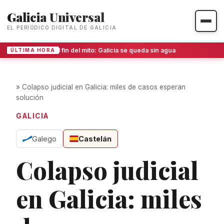
Galicia Universal
EL PERIÓDICO DIGITAL DE GALICIA
El fin del mito: Galicia se queda sin agua
ÚLTIMA HORA
»
Colapso judicial en Galicia: miles de casos esperan
solución
GALICIA
Galego
Castelán
Colapso judicial
en Galicia: miles