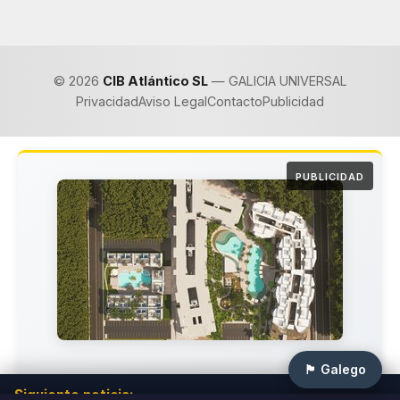
© 2026
CIB Atlántico SL
— GALICIA UNIVERSAL
Privacidad
Aviso Legal
Contacto
Publicidad
PUBLICIDAD
🏴 Galego
Invierte en el Paraíso del Caribe
Siguiente noticia: