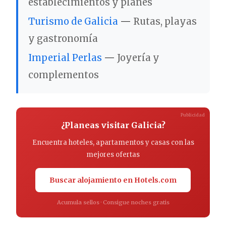
establecimientos y planes
Turismo de Galicia
—
Rutas, playas
y gastronomía
Imperial Perlas
—
Joyería y
complementos
Publicidad
¿Planeas visitar Galicia?
Encuentra hoteles, apartamentos y casas con las
mejores ofertas
Buscar alojamiento en Hotels.com
Acumula sellos · Consigue noches gratis