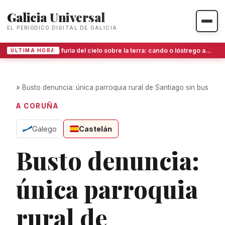
Galicia Universal
EL PERIÓDICO DIGITAL DE GALICIA
La furia del cielo sobre la terra: cando o lóstrego atopa ás persoas ao descuberto
ÚLTIMA HORA
»
Busto denuncia: única parroquia rural de Santiago sin bus
A CORUÑA
Galego
Castelán
Busto denuncia:
única parroquia
rural de