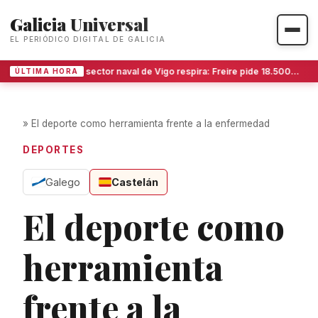
Galicia Universal
EL PERIÓDICO DIGITAL DE GALICIA
El sector naval de Vigo respira: Freire pide 18.500 metros más en San Gregorio ante la avalancha de trabajo
ÚLTIMA HORA
»
El deporte como herramienta frente a la enfermedad
DEPORTES
Galego
Castelán
El deporte como
herramienta
frente a la