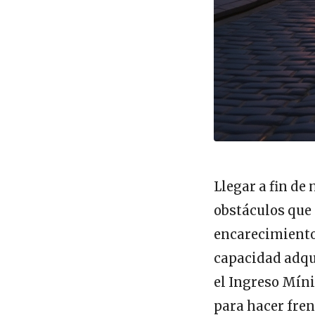
Llegar a fin de
obstáculos que p
encarecimiento
capacidad adqui
el Ingreso Mín
para hacer fre