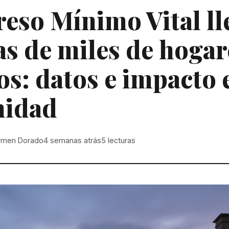
reso Mínimo Vital ll
s de miles de hogar
os: datos e impacto 
idad
rmen Dorado
4 semanas atrás
5
lecturas