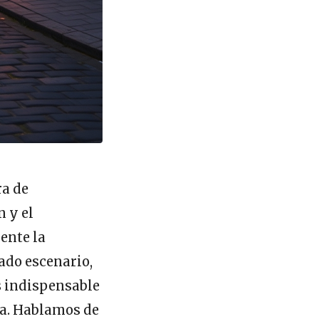
ra de
n y el
ente la
ado escenario,
s indispensable
da. Hablamos de