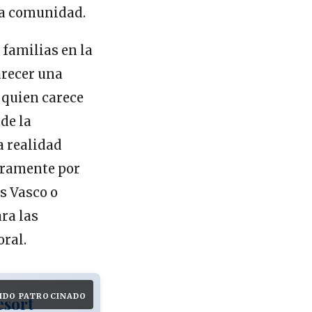
 la comunidad.
 familias en la
arecer una
 quien carece
 de la
a realidad
aramente por
s Vasco o
ra las
ral.
IDO PATROCINADO
esort