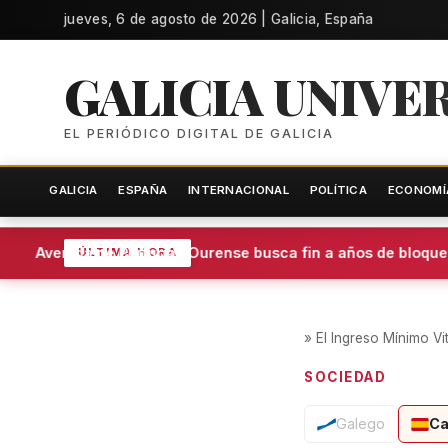
jueves, 6 de agosto de 2026 | Galicia, España
GALICIA UNIVE
EL PERIÓDICO DIGITAL DE GALICIA
GALICIA
ESPAÑA
INTERNACIONAL
POLÍTICA
ECONOMÍ
Avenida de Portugal: Ourense busca fin a años de bloqueo
ÚLTIMA HORA
»
El Ingreso Mínimo Vi
SOCIEDAD
Galego
Ca