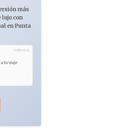
versión más
e lujo con
ual en Punta
Publicidad
a tu viaje