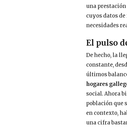
una prestación 
cuyos datos de
necesidades rea
El pulso d
De hecho, la ll
constante, desd
últimos balance
hogares galleg
social. Ahora b
población que s
en contexto, h
una cifra basta