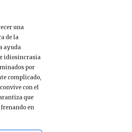
recer una
a de la
ta ayuda
r idiosincrasia
seminados por
nte complicado,
convive con el
garantiza que
, frenando en