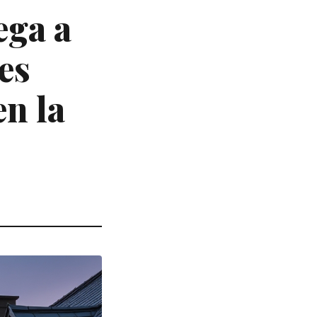
ega a
es
en la