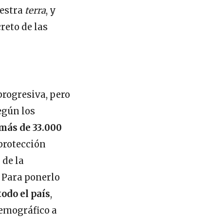
uestra
terra
, y
eto de las
progresiva, pero
egún los
más de 33.000
protección
 de la
. Para ponerlo
todo el país
,
demográfico a