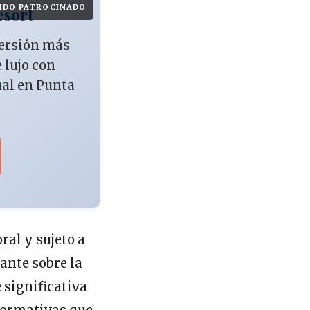
IDO PATROCINADO
esort
versión más
e lujo con
ual en Punta
al y sujeto a
ante sobre la
 significativa