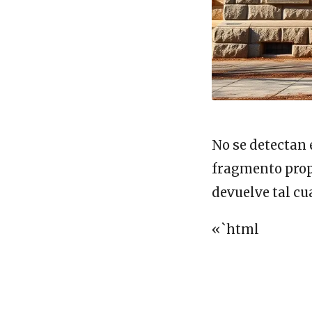
No se detectan 
fragmento propo
devuelve tal cua
«`html