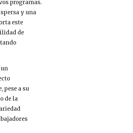
evos programas.
ispersa y una
orta este
bilidad de
ctando
 un
ecto
, pese a su
o de la
cariedad
abajadores