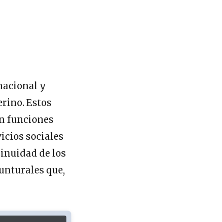
nacional y
erino. Estos
an funciones
icios sociales
tinuidad de los
unturales que,