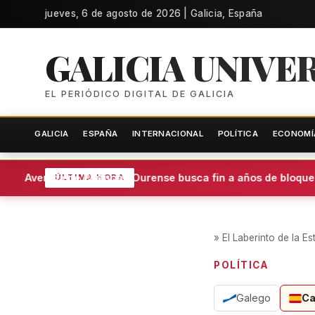
jueves, 6 de agosto de 2026 | Galicia, España
GALICIA UNIVE
EL PERIÓDICO DIGITAL DE GALICIA
GALICIA
ESPAÑA
INTERNACIONAL
POLÍTICA
ECONOMÍ
Avenida de Portugal: Ourense busca fin a años de bloqueo
ÚLTIMA HORA
»
El Laberinto de la Es
POLÍTICA
Galego
Ca