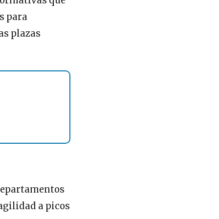
 normativas que
s para
as plazas
 departamentos
gilidad a picos