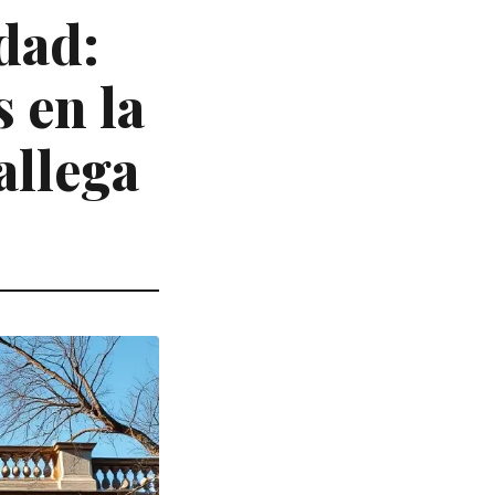
idad:
 en la
allega