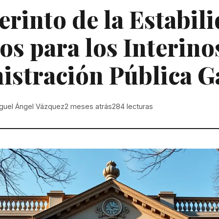
erinto de la Estabil
os para los Interinos
stración Pública G
guel Ángel Vázquez
2 meses atrás
284
lecturas