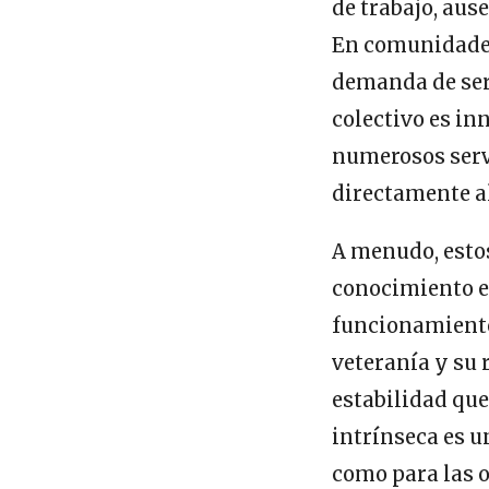
de trabajo, au
En comunidades
demanda de serv
colectivo es inn
numerosos serv
directamente a
A menudo, esto
conocimiento es
funcionamiento 
veteranía y su 
estabilidad que
intrínseca es u
como para las o