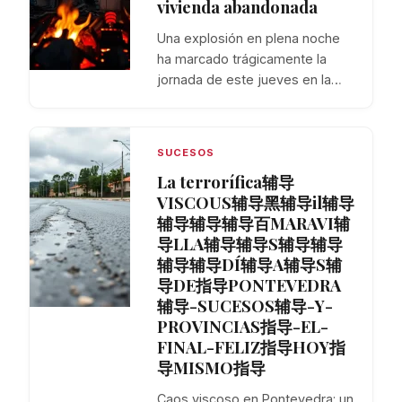
vivienda abandonada
Una explosión en plena noche
ha marcado trágicamente la
jornada de este jueves en la…
SUCESOS
La terrorífica辅导
VISCOUS辅导黑辅导il辅导
辅导辅导辅导百MARAVI辅
导LLA辅导辅导S辅导辅导
辅导辅导DÍ辅导A辅导S辅
导DE指导PONTEVEDRA
辅导-SUCESOS辅导-Y-
PROVINCIAS指导-EL-
FINAL-FELIZ指导HOY指
导MISMO指导
Caos viscoso en Pontevedra: un