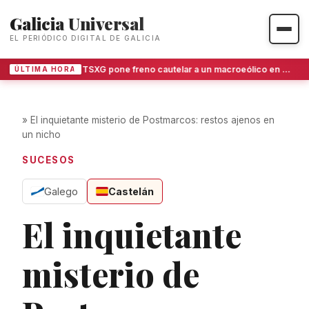
Galicia Universal
EL PERIÓDICO DIGITAL DE GALICIA
El TSXG pone freno cautelar a un macroeólico en O Invernadoiro
ÚLTIMA HORA
»
El inquietante misterio de Postmarcos: restos ajenos en
un nicho
SUCESOS
Galego
Castelán
El inquietante
misterio de