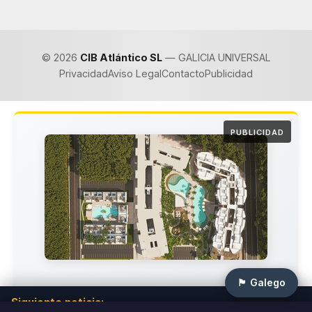
© 2026
CIB Atlántico SL
— GALICIA UNIVERSAL
Privacidad
Aviso Legal
Contacto
Publicidad
PUBLICIDAD
🏴 Galego
Invierte en el Paraíso del Caribe
Siguiente noticia: