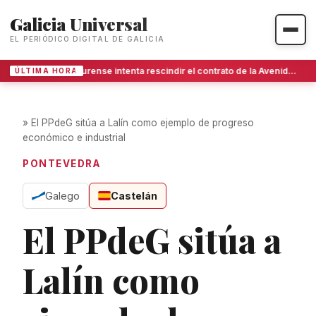
Galicia Universal
EL PERIÓDICO DIGITAL DE GALICIA
Ourense intenta rescindir el contrato de la Avenida de Portugal tras años de bloqueo
ÚLTIMA HORA
»
El PPdeG sitúa a Lalín como ejemplo de progreso
económico e industrial
PONTEVEDRA
Galego
Castelán
El PPdeG sitúa a
Lalín como