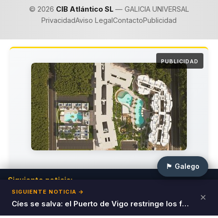
© 2026
CIB Atlántico SL
— GALICIA UNIVERSAL
Privacidad
Aviso Legal
Contacto
Publicidad
PUBLICIDAD
🏴 Galego
Invierte en el Paraíso del Caribe
Siguiente noticia:
RFG vuelve a Vilagarcía tras 18 años-recital barroco
SIGUIENTE NOTICIA →
×
Únete a los inversores inteligentes que ya están
francés
Cíes se salva: el Puerto de Vigo restringe los fondeos en el paraíso
generando rendimientos del
12% anual
con