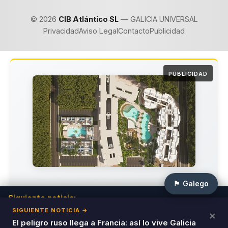
© 2026
CIB Atlántico SL
— GALICIA UNIVERSAL
Privacidad
Aviso Legal
Contacto
Publicidad
PUBLICIDAD
🏴 Galego
Invierte en el Paraíso del Caribe
Siguiente noticia:
Montse Mínguez valora en Ferraz los buenos
SIGUIENTE NOTICIA →
×
Únete a los inversores inteligentes que ya están
resultados en CyL
El peligro ruso llega a Francia: así lo vive Galicia