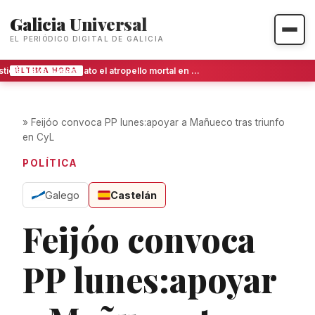
Galicia Universal
EL PERIÓDICO DIGITAL DE GALICIA
La justicia eleva a asesinato el atropello mortal en Ames al apreciar alevosía
ÚLTIMA HORA
»
Feijóo convoca PP lunes:apoyar a Mañueco tras triunfo
en CyL
POLÍTICA
Galego
Castelán
Feijóo convoca
PP lunes:apoyar