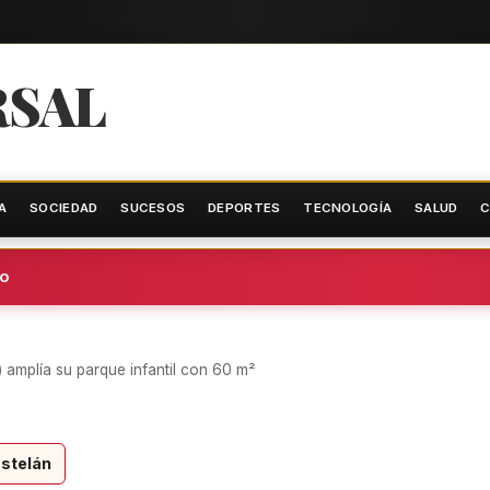
RSAL
A
SOCIEDAD
SUCESOS
DEPORTES
TECNOLOGÍA
SALUD
C
o
) amplía su parque infantil con 60 m²
stelán