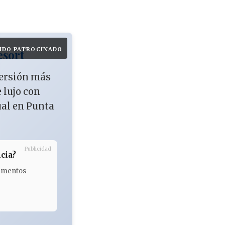
IDO PATROCINADO
esort
versión más
e lujo con
ual en Punta
Publicidad
cia?
tamentos