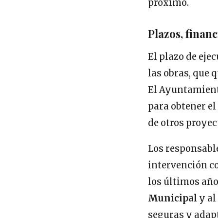
próximo.
Plazos, financ
El plazo de eje
las obras, que 
El Ayuntamient
para obtener el
de otros proyec
Los responsabl
intervención c
los últimos año
Municipal
y al
seguras y adapt