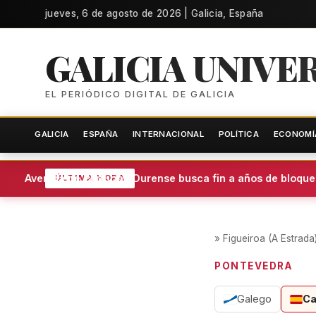
jueves, 6 de agosto de 2026 | Galicia, España
GALICIA UNIVE
EL PERIÓDICO DIGITAL DE GALICIA
GALICIA
ESPAÑA
INTERNACIONAL
POLÍTICA
ECONOMÍ
Avenida de Portugal: Ourense busca fin a años de bloque
ÚLTIMA HORA
»
Figueiroa (A Estrada
PONTEVEDRA
Galego
Ca