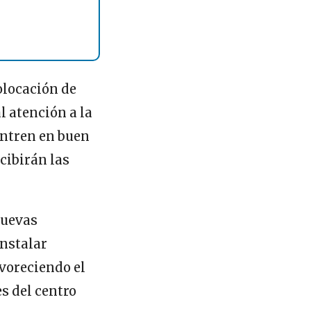
olocación de
l atención a la
entren en buen
cibirán las
nuevas
instalar
avoreciendo el
es del centro