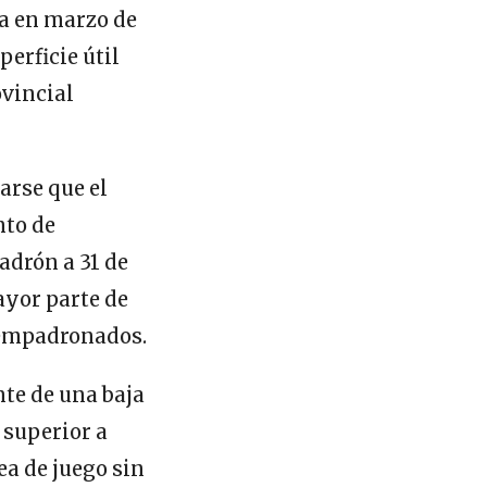
ta en marzo de
erficie útil
ovincial
arse que el
nto de
adrón a 31 de
ayor parte de
 empadronados.
nte de una baja
 superior a
ea de juego sin