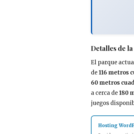
Detalles de l
El parque actua
de
116 metros 
60 metros cua
a cerca de
180 
juegos disponib
Hosting WordP