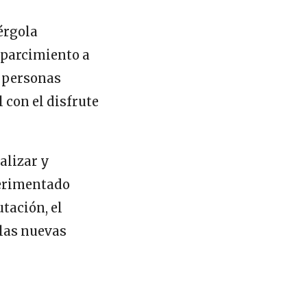
érgola
esparcimiento a
s personas
 con el disfrute
alizar y
perimentado
tación, el
 las nuevas