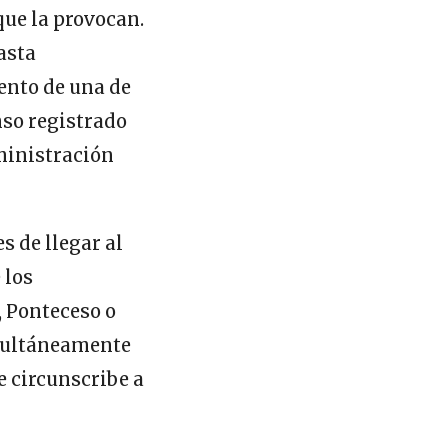
 que la provocan.
asta
ento de una de
so registrado
ministración
s de llegar al
 los
, Ponteceso o
imultáneamente
e circunscribe a