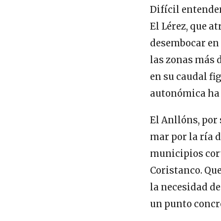
Difícil entender
El Lérez, que a
desembocar en 
las zonas más 
en su caudal fi
autonómica ha 
El Anllóns, por 
mar por la ría 
municipios coru
Coristanco. Qu
la necesidad de
un punto concre