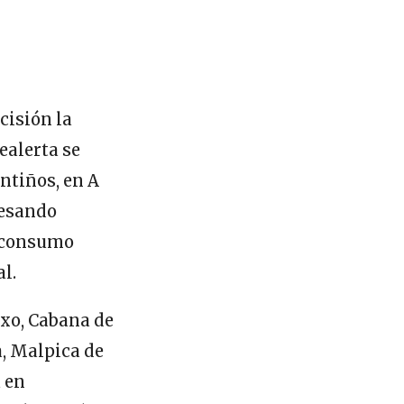
cisión la
ealerta se
ntiños, en A
vesando
el consumo
l.
ixo, Cabana de
a, Malpica de
 en