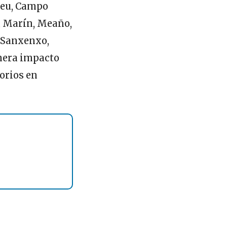
Bueu, Campo
, Marín, Meaño,
, Sanxenxo,
enera impacto
orios en