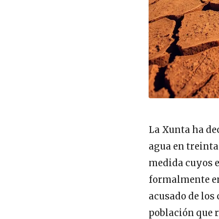
La Xunta ha dec
agua en treinta
medida cuyos ef
formalmente en
acusado de los 
población que r