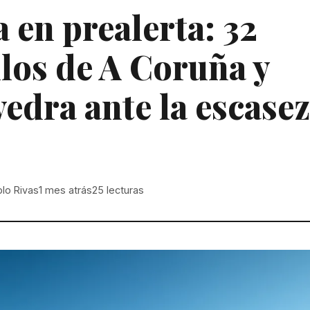
a en prealerta: 32
los de A Coruña y
edra ante la escasez
lo Rivas
1 mes atrás
25
lecturas