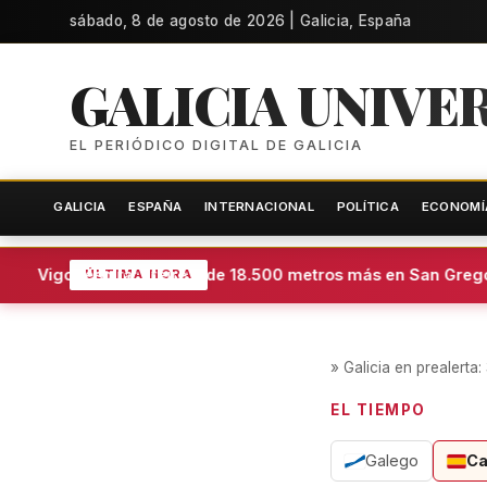
sábado, 8 de agosto de 2026 | Galicia, España
GALICIA UNIVE
EL PERIÓDICO DIGITAL DE GALICIA
GALICIA
ESPAÑA
INTERNACIONAL
POLÍTICA
ECONOMÍ
de Vigo respira: Freire pide 18.500 metros más en San Gregori
ÚLTIMA HORA
»
Galicia en prealert
EL TIEMPO
Galego
Ca