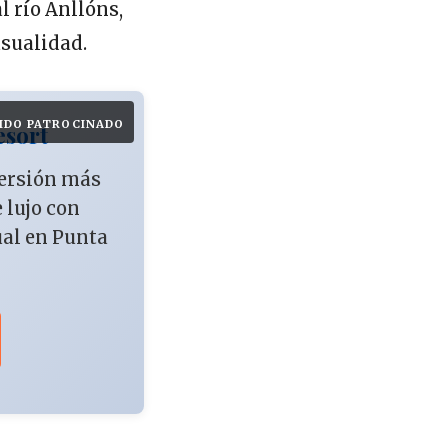
 río Anllóns,
asualidad.
IDO PATROCINADO
esort
versión más
e lujo con
ual en Punta