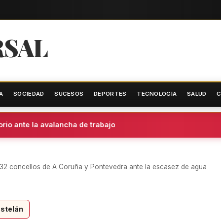
RSAL
A
SOCIEDAD
SUCESOS
DEPORTES
TECNOLOGÍA
SALUD
C
o ante la avalancha de trabajo
a: 32 concellos de A Coruña y Pontevedra ante la escasez de agua
stelán