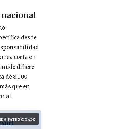
o nacional
mo
pecífica desde
responsabilidad
orrea corta en
enudo difiere
ca de 8.000
% más que en
onal.
IDO PATROCINADO
esort