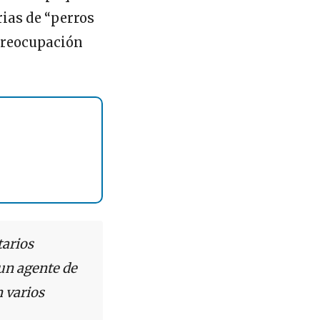
rias de “perros
 preocupación
tarios
 un agente de
n varios