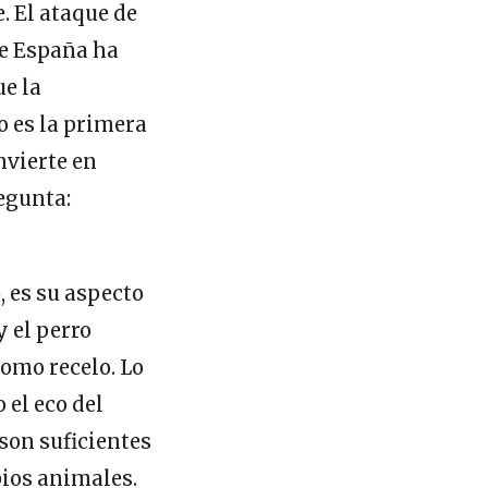
. El ataque de
de España ha
ue la
o es la primera
nvierte en
egunta:
, es su aspecto
 el perro
omo recelo. Lo
 el eco del
son suficientes
pios animales.