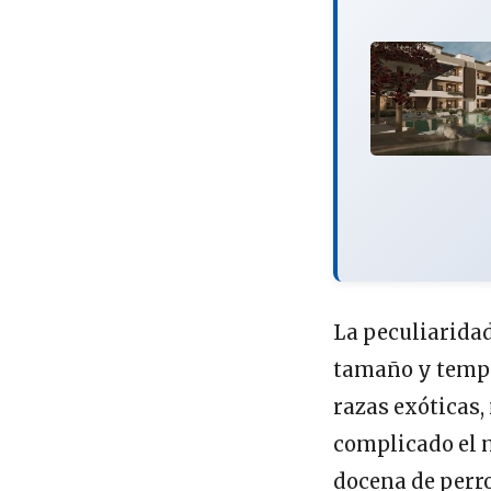
La peculiaridad
tamaño y temper
razas exóticas
complicado el 
docena de perr