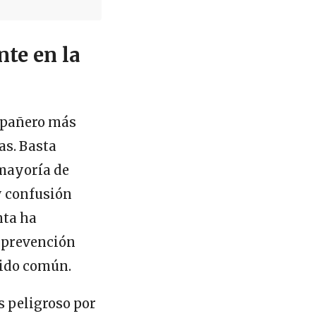
nte en la
ompañero más
as. Basta
 mayoría de
y confusión
nta ha
 prevención
tido común.
s peligroso por