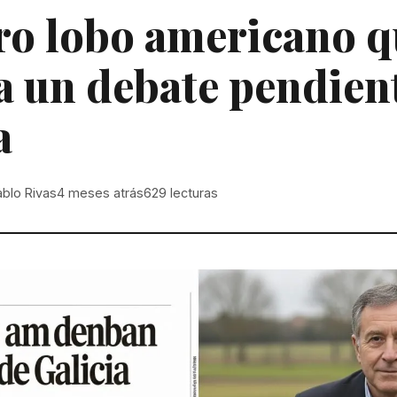
ro lobo americano 
a un debate pendien
a
ablo Rivas
4 meses atrás
629
lecturas