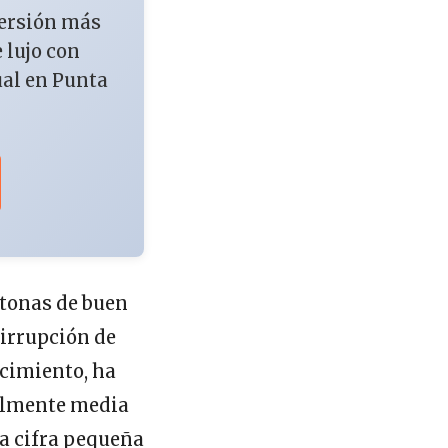
versión más
e lujo con
ual en Punta
ctonas de buen
 irrupción de
cimiento, ha
ualmente media
a cifra pequeña