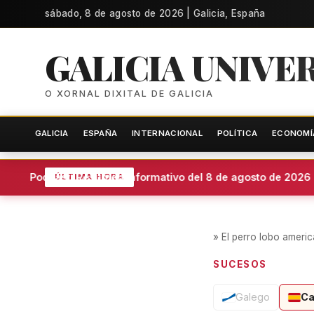
sábado, 8 de agosto de 2026 | Galicia, España
GALICIA UNIVE
O XORNAL DIXITAL DE GALICIA
GALICIA
ESPAÑA
INTERNACIONAL
POLÍTICA
ECONOMÍ
Podcast: Resumen informativo del 8 de agosto de 2026
ÚLTIMA HORA
»
El perro lobo ameri
SUCESOS
Galego
Ca