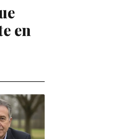
que
te en