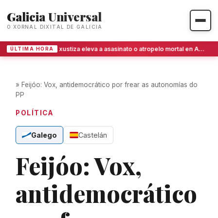
Galicia Universal
O XORNAL DIXITAL DE GALICIA
A xustiza eleva a asasinato o atropelo mortal en Ames ao apreciar alevosía
ÚLTIMA HORA
»
Feijóo: Vox, antidemocrático por frear as autonomías do
PP
POLÍTICA
Galego
Castelán
Feijóo: Vox,
antidemocrático