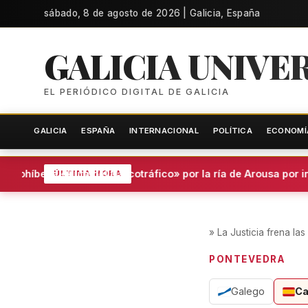
sábado, 8 de agosto de 2026 | Galicia, España
GALICIA UNIVE
EL PERIÓDICO DIGITAL DE GALICIA
GALICIA
ESPAÑA
INTERNACIONAL
POLÍTICA
ECONOMÍ
rohíbe la «Ruta del Narcotráfico» por la ría de Arousa por incum
ÚLTIMA HORA
»
La Justicia frena la
PONTEVEDRA
Galego
Ca