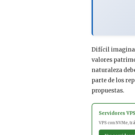
Difícil imagina
valores patrimo
naturaleza debe
parte de los r
propuestas.
Servidores VP
VPS con NVMe, tráf