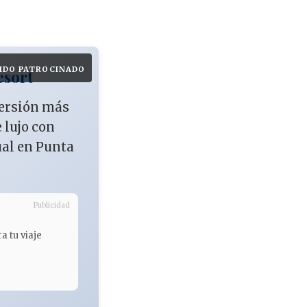
IDO PATROCINADO
esort
versión más
e lujo con
ual en Punta
Publicidad
a tu viaje