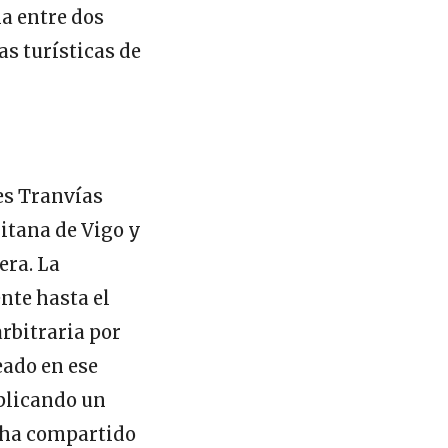
a entre dos
as turísticas de
es Tranvías
litana de Vigo y
era. La
nte hasta el
rbitraria por
eado en ese
aplicando un
o ha compartido