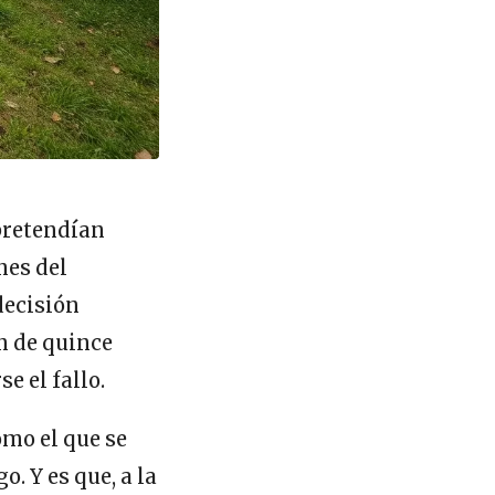
 pretendían
nes del
decisión
n de quince
 el fallo.
omo el que se
o. Y es que, a la