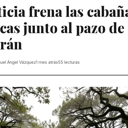
ticia frena las cabañ
icas junto al pazo de
grán
uel Ángel Vázquez
1 mes atrás
55
lecturas