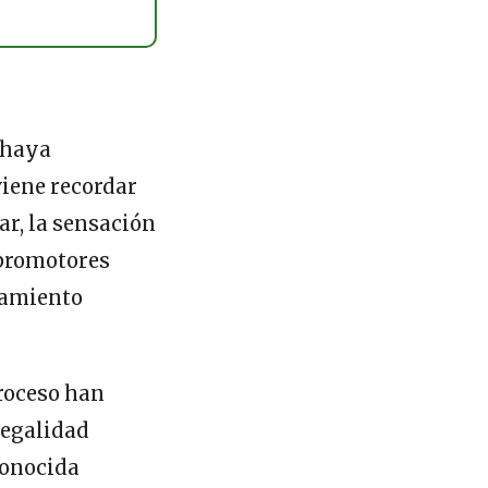
 haya
iene recordar
r, la sensación
 promotores
eamiento
roceso han
legalidad
 conocida