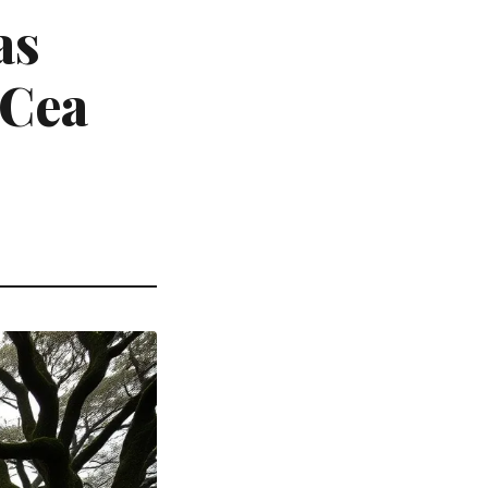
as
 Cea