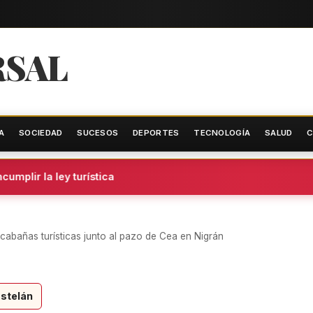
RSAL
A
SOCIEDAD
SUCESOS
DEPORTES
TECNOLOGÍA
SALUD
C
plir la ley turística
s cabañas turísticas junto al pazo de Cea en Nigrán
stelán