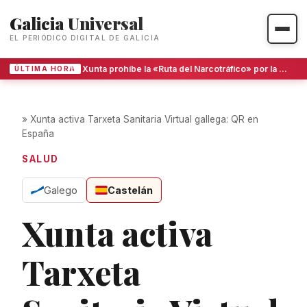
Galicia Universal
EL PERIÓDICO DIGITAL DE GALICIA
La Xunta prohíbe la «Ruta del Narcotráfico» por la ría de Arousa por incumplir la ley turística
ÚLTIMA HORA
»
Xunta activa Tarxeta Sanitaria Virtual gallega: QR en
España
SALUD
Galego
Castelán
Xunta activa
Tarxeta