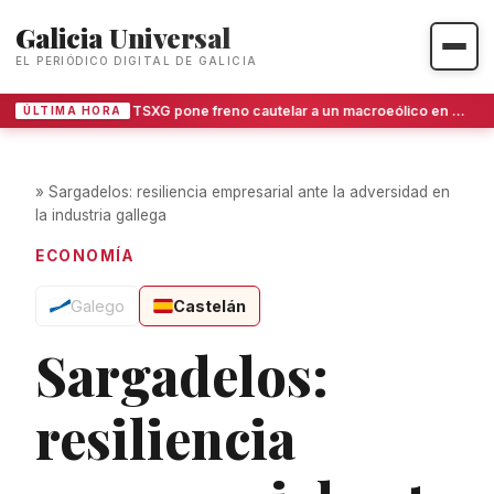
Galicia Universal
EL PERIÓDICO DIGITAL DE GALICIA
El TSXG pone freno cautelar a un macroeólico en O Invernadoiro
ÚLTIMA HORA
»
Sargadelos: resiliencia empresarial ante la adversidad en
la industria gallega
ECONOMÍA
Galego
Castelán
Sargadelos:
resiliencia