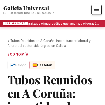
Galicia Universal
EL PERIÓDICO DIGITAL DE GALICIA
Paralizado el macroeólico que amenaza el corazón de O Invernadoiro
ÚLTIMA HORA
»
Tubos Reunidos en A Coruña: incertidumbre laboral y
futuro del sector siderúrgico en Galicia
ECONOMÍA
Galego
Castelán
Tubos Reunidos
en A Coruña: