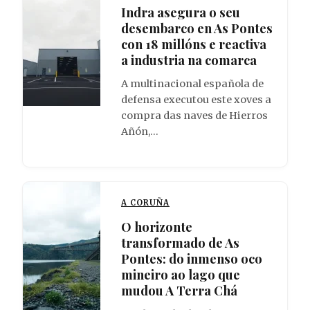
Indra asegura o seu
desembarco en As Pontes
con 18 millóns e reactiva
a industria na comarca
A multinacional española de
defensa executou este xoves a
compra das naves de Hierros
Añón,…
A CORUÑA
O horizonte
transformado de As
Pontes: do inmenso oco
mineiro ao lago que
mudou A Terra Chá