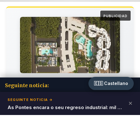
PUBLICIDAD
🇪🇸 Castellano
Seguinte noticia:
Invierte en el Paraíso del Caribe
Atrasos en aumento e menos voos no
SEGUINTE NOTICIA →
×
Únete a los inversores inteligentes que ya están
aeroporto de Santiago
As Pontes encara o seu regreso industrial: mil empregos en xogo coa chegada de tres grandes proxectos
generando rendimientos del
12% anual
con
Salado Golf & Beach Resort en Punta Cana