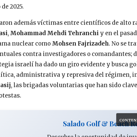
 de 2025.
aron además víctimas entre científicos de alto r
asi
,
Mohammad Mehdi Tehranchi
y en el pasa
rama nuclear como
Mohsen Fajrizadeh
. No se tr
ntuales contra investigadores o comandantes; d
tegia israelí ha dado un giro evidente y busca go
tica, administrativa y represiva del régimen, i
asij
, las brigadas voluntarias que han sido clave
otestas.
CONTEN
Salado Golf & Beach R