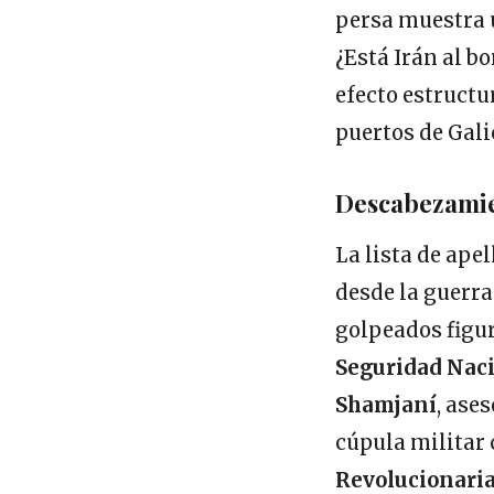
persa muestra 
¿Está Irán al b
efecto estructu
puertos de Gali
Descabezamien
La lista de ape
desde la guerra
golpeados figu
Seguridad Nac
Shamjaní
, ase
cúpula militar
Revolucionari