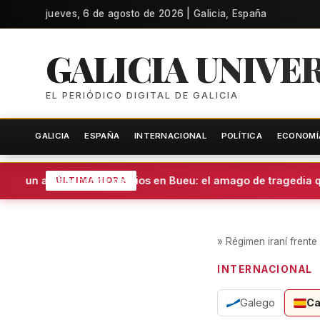
jueves, 6 de agosto de 2026 | Galicia, España
GALICIA UNIVE
EL PERIÓDICO DIGITAL DE GALICIA
GALICIA
ESPAÑA
INTERNACIONAL
POLÍTICA
ECONOMÍ
 y un amanecer de nervios en Bueu: el amago de tragedia que 
ÚLTIMA HORA
»
Régimen iraní frente
INTERNACIONAL
Galego
Ca