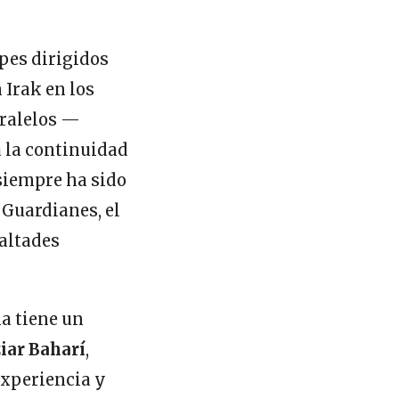
lpes dirigidos
 Irak en los
aralelos —
a la continuidad
 siempre ha sido
e Guardianes, el
ealtades
a tiene un
iar Baharí
,
xperiencia y