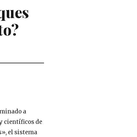
aques
to?
iminado a
y científicos de
», el sistema