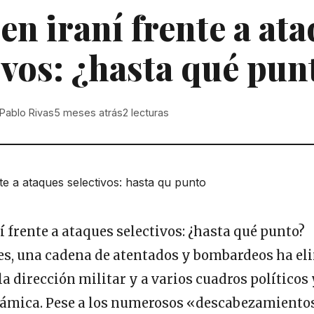
n iraní frente a at
ivos: ¿hasta qué pun
Pablo Rivas
5 meses atrás
2
lecturas
s, una cadena de atentados y bombardeos ha el
la dirección militar y a varios cuadros políticos 
slámica. Pese a los numerosos «descabezamientos