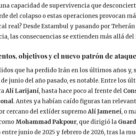
una capacidad de supervivencia que desconciert
orde del colapso o estas operaciones provocan má
ral real? Desde Estambul y pasando por Teherán
cia, las consecuencias se extienden más allá del
tos, objetivos y el nuevo patrón de ataqu
llidos que ha perdido Irán en los últimos años y, 
 de junio del año pasado, es notable. Entre los ú
ra
Alí Larijaní
, hasta hace poco al frente del
Cons
ional
. Antes ya habían caído figuras tan releva
sor cercano del exlíder supremo
Alí Jameneí
, o m
 como
Mohammad Pakpour
, que dirigió la
Guard
a
entre junio de 2025 y febrero de 2026, tras la m