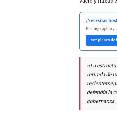
vacío y miedo e
¿Necesitas hos
Hosting rápido y 
Ver planes de
«La estructur
retirada de 
recientemente
defendía la 
gobernanza.