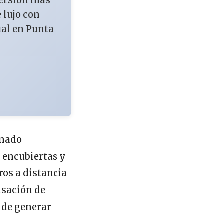
versión más
e lujo con
ual en Punta
inado
 encubiertas y
ros a distancia
nsación de
n de generar