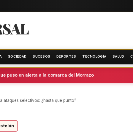
RSAL
A
SOCIEDAD
SUCESOS
DEPORTES
TECNOLOGÍA
SALUD
C
puso en alerta a la comarca del Morrazo
 a ataques selectivos: ¿hasta qué punto?
stelán