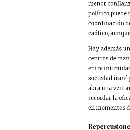
menor confianza 
político puede 
coordinación de
caótico, aunqu
Hay además una
centros de man
entre intimidac
sociedad iraní 
abra una ventan
recordar la efi
en momentos de
Repercusiones