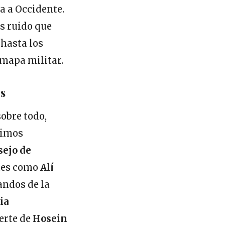
a a Occidente.
s ruido que
 hasta los
 mapa militar.
es
sobre todo,
ltimos
ejo de
ntes como
Alí
andos de la
ia
uerte de
Hosein