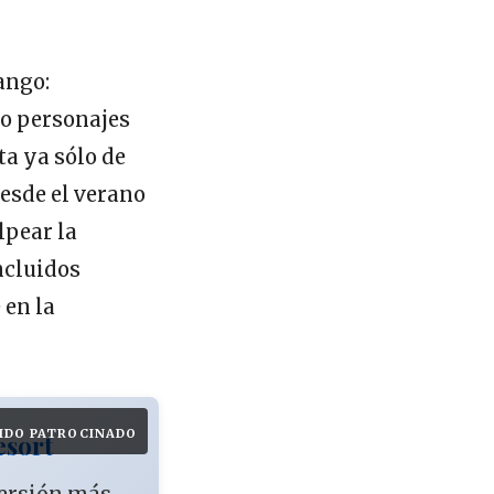
ango:
do personajes
ata ya sólo de
esde el verano
lpear la
ncluidos
 en la
IDO PATROCINADO
esort