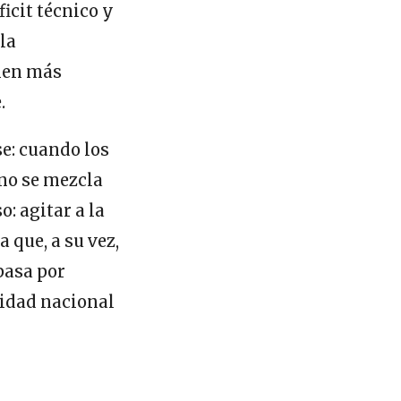
ficit técnico y
la
imen más
.
e: cuando los
no se mezcla
: agitar a la
 que, a su vez,
pasa por
ridad nacional