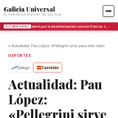
Galicia Universal
EL PERIÓDICO DIGITAL DE GALICIA
La alerta por la desinformación rusa en Francia: cómo se vive la amenaza desde la perspectiva gallega
ÚLTIMA HORA
»
Actualidad: Pau López: «Pellegrini sirve para este club»
DEPORTES
Galego
Castelán
Actualidad: Pau
López:
«Pellegrini sirve