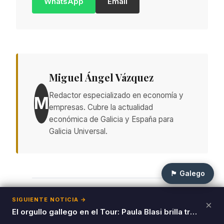
WhatsApp
Email
Miguel Ángel Vázquez
Redactor especializado en economía y
M
empresas. Cubre la actualidad
económica de Galicia y España para
Galicia Universal.
🏴 Galego
Siguiente noticia:
SIGUIENTE NOTICIA →
×
Cuartos de Final rompen pronósticos en Open Sevilla
El orgullo gallego en el Tour: Paula Blasi brilla tras lograr la libertad en los Emiratos
Deja tu comentario