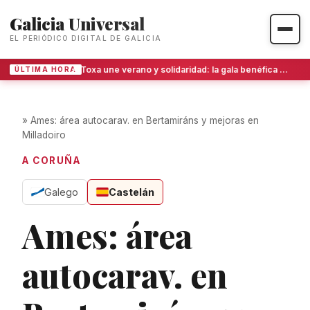
Galicia Universal
EL PERIÓDICO DIGITAL DE GALICIA
A Toxa une verano y solidaridad: la gala benéfica que ya es imprescindible en O Grove
ÚLTIMA HORA
»
Ames: área autocarav. en Bertamiráns y mejoras en
Milladoiro
A CORUÑA
Galego
Castelán
Ames: área
autocarav. en