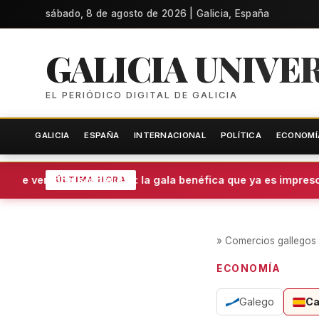
sábado, 8 de agosto de 2026 | Galicia, España
GALICIA UNIVE
EL PERIÓDICO DIGITAL DE GALICIA
GALICIA
ESPAÑA
INTERNACIONAL
POLÍTICA
ECONOMÍ
une verano y solidaridad: la gala benéfica que ya es impresci
ÚLTIMA HORA
»
Comercios gallegos o
ECONOMÍA
Galego
Ca