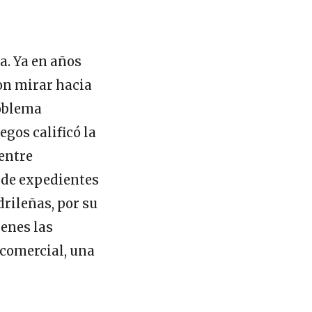
ra. Ya en años
on mirar hacia
roblema
gos calificó la
entre
a de expedientes
rileñas, por su
ienes las
 comercial, una