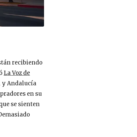
stán recibiendo
tó
La Voz de
d y Andalucía
mpradores en su
 que se sienten
 Demasiado