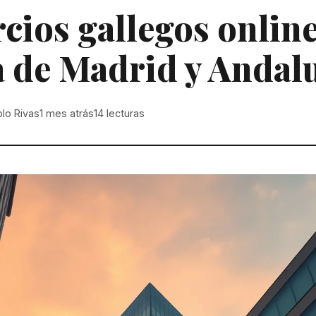
ios gallegos online
a de Madrid y Andal
lo Rivas
1 mes atrás
14
lecturas