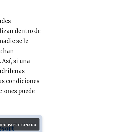
ades
lizan dentro de
nadie se le
se han
 Así, si una
adrileñas
as condiciones
iciones puede
IDO PATROCINADO
esort