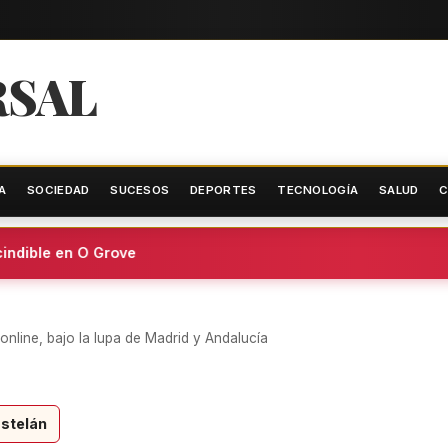
RSAL
A
SOCIEDAD
SUCESOS
DEPORTES
TECNOLOGÍA
SALUD
C
ndible en O Grove
nline, bajo la lupa de Madrid y Andalucía
stelán