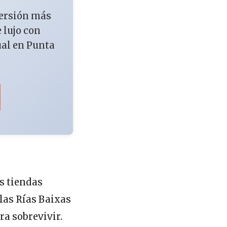
versión más
e lujo con
ual en Punta
s tiendas
las Rías Baixas
ra sobrevivir.