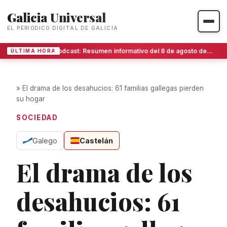
Galicia Universal
EL PERIÓDICO DIGITAL DE GALICIA
Podcast: Resumen informativo del 8 de agosto de 2026
ÚLTIMA HORA
»
El drama de los desahucios: 61 familias gallegas pierden
su hogar
SOCIEDAD
Galego
Castelán
El drama de los
desahucios: 61