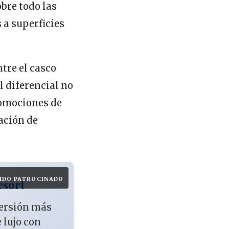
bre todo las
a superficies
tre el casco
El diferencial no
romociones de
tación de
IDO PATROCINADO
esort
versión más
e lujo con