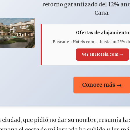
retorno garantizado del 12% an
Cana.
Ofertas de alojamiento
Buscar en Hotels.com — hasta un 25% d
Ver en Hotels.com →
Conoce más →
a ciudad, que pidió no dar su nombre, resumía la
semana el coste de mi jornada ha subido y los m