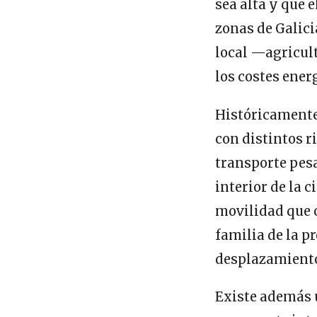
sea alta y que 
zonas de Galici
local —agricult
los costes ener
Históricamente,
con distintos r
transporte pesad
interior de la 
movilidad que o
familia de la p
desplazamientos
Existe además u