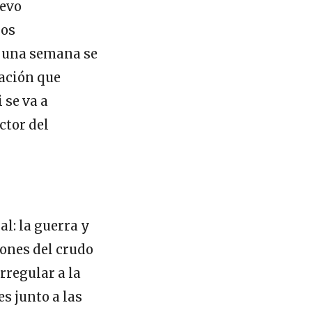
uevo
los
s una semana se
iación que
 se va a
ctor del
al: la guerra y
iones del crudo
rregular a la
s junto a las