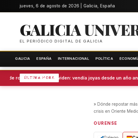
jueves, 6 de agosto de 2026 | Galicia, España
GALICIA UNIVE
EL PERIÓDICO DIGITAL DE GALICIA
GALICIA
ESPAÑA
INTERNACIONAL
POLÍTICA
ECONOMÍ
a de robos en Coles se widen: vendía joyas desde un año ante
ÚLTIMA HORA
»
Dónde repostar más 
crisis en Oriente Medi
OURENSE
Galego
Ca