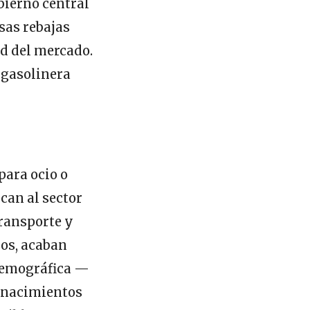
bierno central
esas rebajas
d del mercado.
 gasolinera
para ocio o
can al sector
transporte y
sos, acaban
 demográfica —
e nacimientos