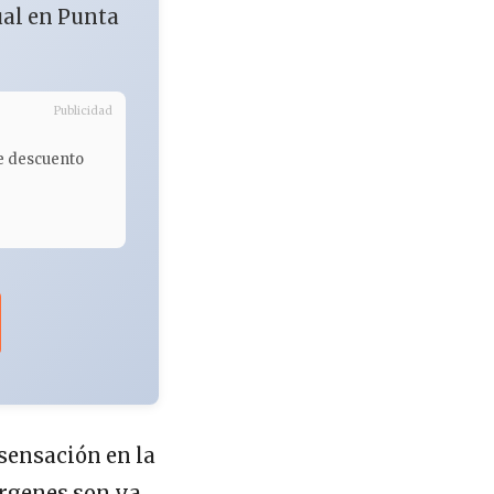
ual en Punta
Publicidad
e descuento
 sensación en la
árgenes son ya