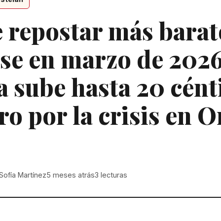
 repostar más barat
e en marzo de 2026
a sube hasta 20 cén
tro por la crisis en O
Sofía Martínez
5 meses atrás
3
lecturas