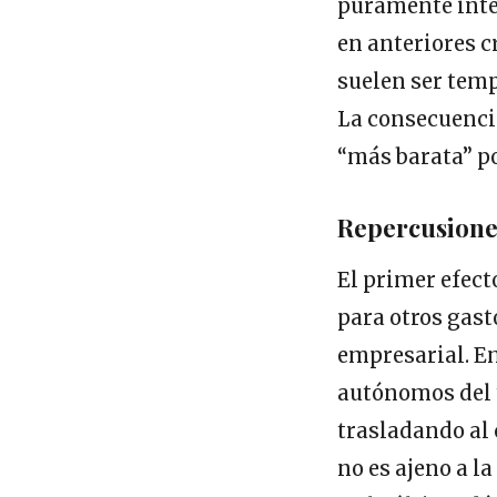
puramente inte
en anteriores c
suelen ser tem
La consecuenci
“más barata” po
Repercusiones
El primer efect
para otros gast
empresarial. Em
autónomos del t
trasladando al
no es ajeno a l