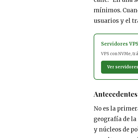
mínimos. Cuando
usuarios y el t
Servidores VP
VPS con NVMe, tráf
Ver servidore
Antecedentes 
No es la primer
geografía de la
y núcleos de po