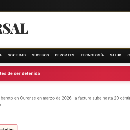
RSAL
A
SOCIEDAD
SUCESOS
DEPORTES
TECNOLOGÍA
SALUD
C
s de ser detenida
barato en Ourense en marzo de 2026: la factura sube hasta 20 céntimo
o
stelán