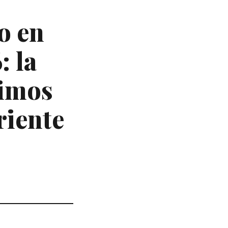
o en
: la
timos
riente