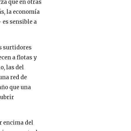
rza que en otras
ás, la economía
 es sensible a
s surtidores
cen a flotas y
o, las del
 una red de
raño que una
cubrir
or encima del