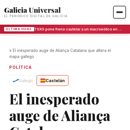
Galicia Universal
EL PERIÓDICO DIGITAL DE GALICIA
El TSXG pone freno cautelar a un macroeólico en O Invernadoiro
ÚLTIMA HORA
»
El inesperado auge de Aliança Catalana que altera el
mapa gallego
POLÍTICA
Galego
Castelán
El inesperado
auge de Aliança