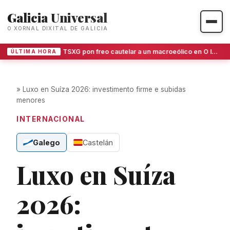
Galicia Universal
O XORNAL DIXITAL DE GALICIA
O TSXG pon freo cautelar a un macroeólico en O Invernadoiro
ÚLTIMA HORA
»
Luxo en Suíza 2026: investimento firme e subidas
menores
INTERNACIONAL
Galego
Castelán
Luxo en Suíza
2026: