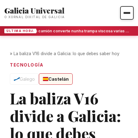
Galicia Universal
O XORNAL DIXITAL DE GALICIA
Un camión converte nunha trampa viscosa varias estradas de Pontevedra
ÚLTIMA HORA
»
La baliza V16 divide a Galicia: lo que debes saber hoy
TECNOLOGÍA
Galego
Castelán
La baliza V16
divide a Galicia:
lo que debes