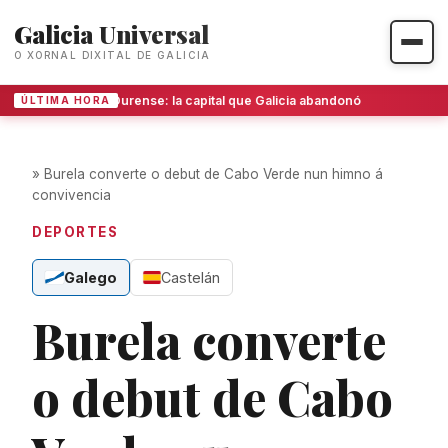
Galicia Universal
O XORNAL DIXITAL DE GALICIA
Ourense: la capital que Galicia abandonó
ÚLTIMA HORA
»
Burela converte o debut de Cabo Verde nun himno á
convivencia
DEPORTES
Galego
Castelán
Burela converte
o debut de Cabo