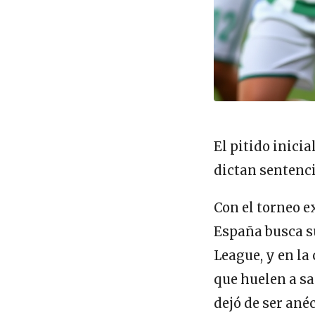
El pitido inici
dictan sentenci
Con el torneo 
España busca su
League, y en la
que huelen a sal
dejó de ser an