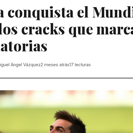
a conquista el Mund
los cracks que marc
atorias
iguel Ángel Vázquez
2 meses atrás
17
lecturas