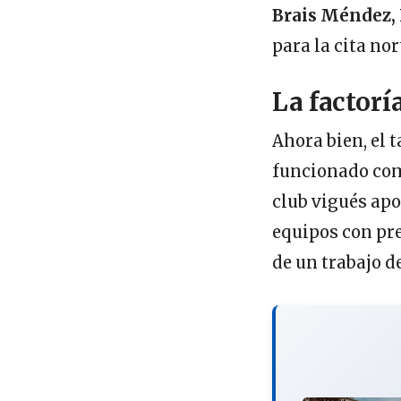
Brais Méndez, 
para la cita no
La factorí
Ahora bien, el t
funcionado como
club vigués ap
equipos con pr
de un trabajo d