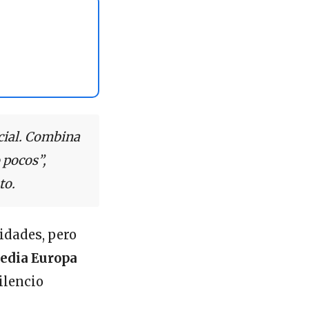
ncial. Combina
 pocos”,
to.
idades, pero
edia Europa
ilencio