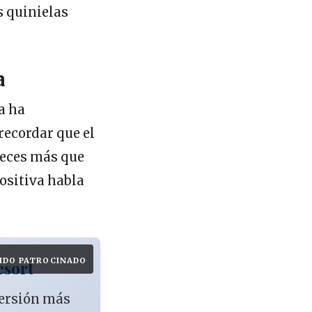
s quinielas
a
ta ha
recordar que el
 veces más que
ositiva habla
IDO PATROCINADO
esort
versión más