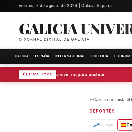
viernes, 7 de agosto de 2026 | Galicia, España
GALICIA UNIVE
O XORNAL DIXITAL DE GALICIA
GALICIA
ESPAÑA
INTERNACIONAL
POLÍTICA
ECONOMÍ
Ciudades para vivir, no para postear
ÚLTIMA HORA
»
Galicia conquista el
DEPORTES
Galego
Ca