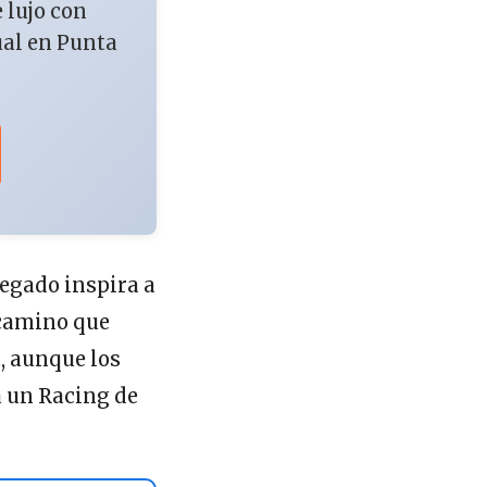
e lujo con
ual en Punta
legado inspira a
 camino que
, aunque los
a un Racing de