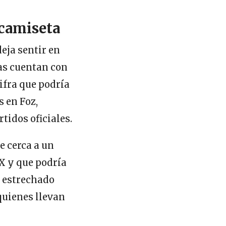
 camiseta
deja sentir en
as cuentan con
cifra que podría
s en Foz,
idos oficiales.
e cerca a un
X y que podría
a estrechado
quienes llevan