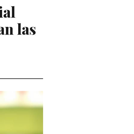
ial
an las