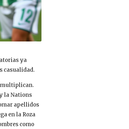
natorias ya
es casualidad.
 multiplican.
y la Nations
somar apellidos
ega en la Roza
 nombres como