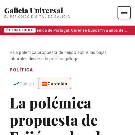
Galicia Universal
EL PERIÓDICO DIGITAL DE GALICIA
Avenida de Portugal: Ourense busca fin a años de bloqueo
ÚLTIMA HORA
»
La polémica propuesta de Feijóo sobre las bajas
laborales divide a la política gallega
POLÍTICA
Galego
Castelán
La polémica
propuesta de