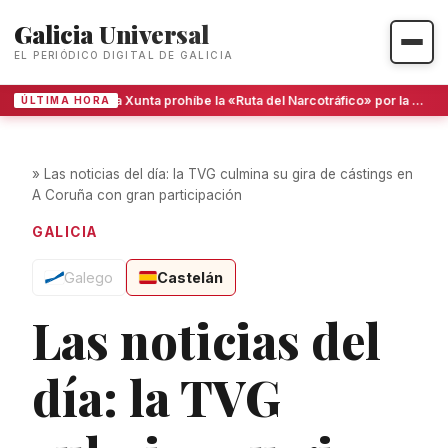
Galicia Universal
EL PERIÓDICO DIGITAL DE GALICIA
La Xunta prohíbe la «Ruta del Narcotráfico» por la ría de Arousa por incumplir la ley turística
ÚLTIMA HORA
»
Las noticias del día: la TVG culmina su gira de cástings en
A Coruña con gran participación
GALICIA
Galego
Castelán
Las noticias del
día: la TVG