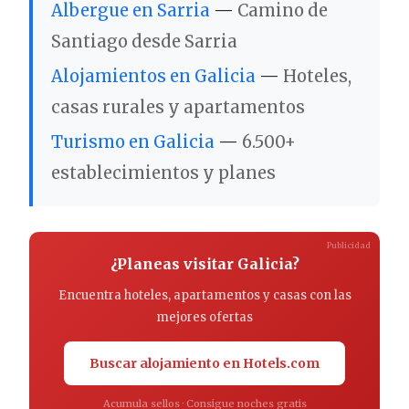
Albergue en Sarria
—
Camino de
Santiago desde Sarria
Alojamientos en Galicia
—
Hoteles,
casas rurales y apartamentos
Turismo en Galicia
—
6.500+
establecimientos y planes
Publicidad
¿Planeas visitar Galicia?
Encuentra hoteles, apartamentos y casas con las
mejores ofertas
Buscar alojamiento en Hotels.com
Acumula sellos · Consigue noches gratis